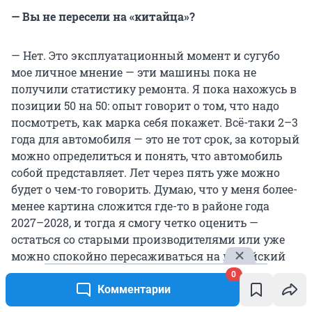
— Вы не пересели на «китайца»?
— Нет. Это эксплуатационный момент и сугубо
мое личное мнение — эти машины пока не
получили статистику ремонта. Я пока нахожусь в
позиции 50 на 50: опыт говорит о том, что надо
посмотреть, как марка себя покажет. Всё-таки 2–3
года для автомобиля — это не тот срок, за который
можно определиться и понять, что автомобиль
собой представляет. Лет через пять уже можно
будет о чем-то говорить. Думаю, что у меня более-
менее картина сложится где-то в районе года
2027–2028, и тогда я смогу четко оценить —
остаться со старыми производителями или уже
можно спокойно пересаживаться на китайский
автопром. Сказать однозначно, что «китайцев»
0
бояться не стоит, я не могу, поскольку еще не
Комментарии
сформировал для себя понимания их болячек,