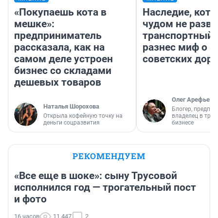
«Покупаешь кота в
Наследие, кото
мешке»:
чудом не разва
предприниматель
транспортный 
рассказала, как на
разнес миф о 
самом деле устроен
советских доро
бизнес со складами
дешевых товаров
Олег Арефьев
Наталья Шорохова
Блогер, предпри
Открыла кофейную точку на
владелец в тра
деньги соцразвития
бизнесе
РЕКОМЕНДУЕМ
«Все еще в шоке»: сыну Трусовой
исполнился год — трогательный пост
и фото
16 часов
11 447
2