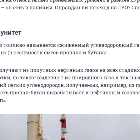
 — он есть в наличии. Оправдан ли переход на ГБО? С
унитет
о топливо называется сжиженный углеводородный газ 
н» (в реальности смесь пропана и бутана).
олучают из попутных нефтяных газов на всех стадия
отки, но также выделяют из природного газа и так н
й легких углеводородов, получаемых, например, из г
есть пропан-бутан вырабатывает и нефтяная, и газова
ь.