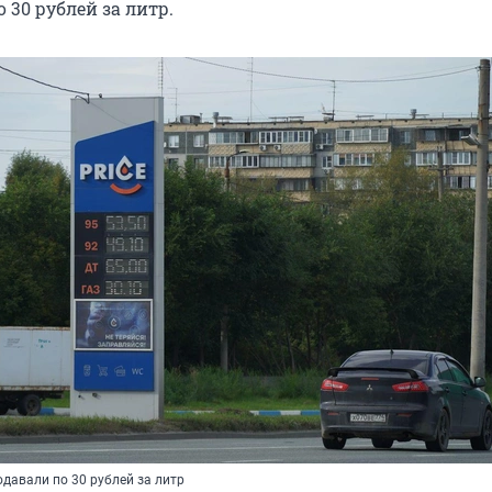
до
30 рублей
за литр.
одавали по 30 рублей за литр