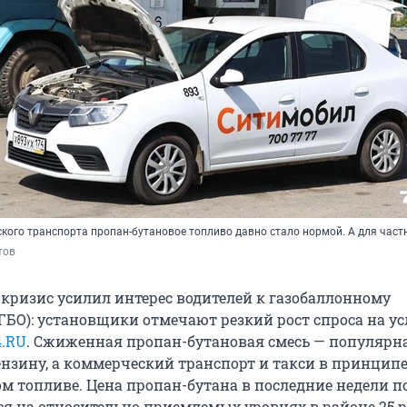
кого транспорта пропан-бутановое топливо давно стало нормой. А для част
тов
кризис усилил интерес водителей к газобаллонному
БО): установщики отмечают резкий рост спроса на усл
4.RU
. Сжиженная пропан-бутановая смесь — популярн
ензину, а коммерческий транспорт и такси в принципе
ом топливе. Цена пропан-бутана в последние недели п
ся на относительно приемлемых уровнях в районе
25 