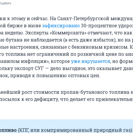
пцевич
ки к этому и сейчас. На Санкт-Петербургской междун
вой бирже в июне
зафиксировано
30-процентное удор
за неделю. Эксперты «Коммерсанта» отмечают, что как
-бутана не наблюдается (а есть даже избыток), но на
ые настроения, связанные с бензиновым кризисом. 
ого топлива нет ограничений по розничной цене по ан
равилом инфляции», которое
уже нарушается
, но фор
ольку экспорт СУГ — дело выгодное, это оказывает дав
ок, приводя к повышению оптовых цен.
нейший рост стоимости пропан-бутанового топлива н
посылок к его дефициту, что делает его привлекатель
топливо
(КПГ, или компримированный природный газ)