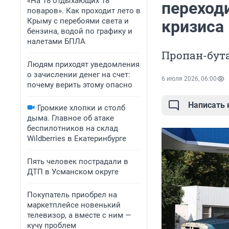
«На 18 отдыхающих 18
переходи
поваров». Как проходит лето в
Крыму с перебоями света и
кризиса
бензина, водой по графику и
налетами БПЛА
Пропан-бута
Людям приходят уведомления
о зачислении денег на счет:
6 июля 2026, 06:00
почему верить этому опасно
Написать
Громкие хлопки и столб
дыма. Главное об атаке
беспилотников на склад
Wildberries в Екатеринбурге
Пять человек пострадали в
ДТП в Усманском округе
Покупатель приобрел на
маркетплейсе новенький
телевизор, а вместе с ним —
кучу проблем