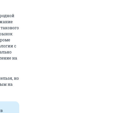
ародной
ожание
 такового
 рынок
Кроме
алогии с
мально
ление на
ельзя, но
ным на
 в