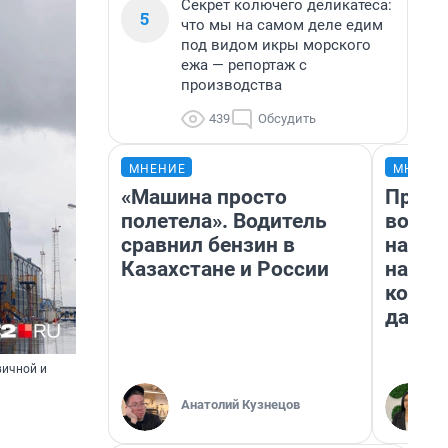
Секрет колючего деликатеса:
5
что мы на самом деле едим
под видом икры морского
ежа — репортаж с
производства
439
Обсудить
МНЕНИЕ
МНЕНИ
«Машина просто
Прода
полетела». Водитель
возьм
сравнил бензин в
нам г
Казахстане и России
налог
косне
даже 
вичной и
Анатолий Кузнецов