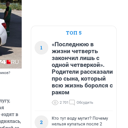
ТОП 5
«Последнюю в
1
жизни четверть
закончил лишь с
одной четверкой».
Родители рассказали
ников?
про сына, который
всю жизнь боролся с
раком
угу,
2 701
Обсудить
ая
 ездят в
Кто тут воду мутит? Почему
однялась,
2
нельзя купаться после 2
рублей
за