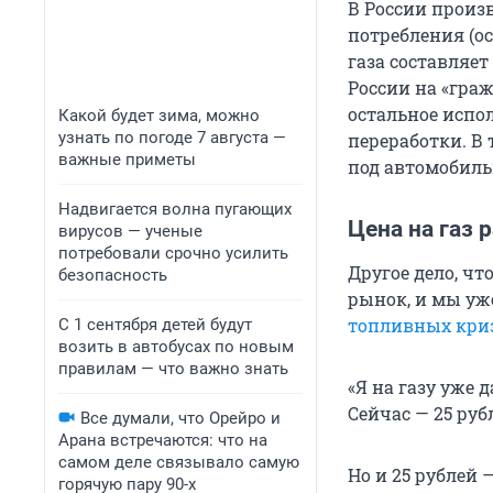
В России произ
потребления (ос
газа составляе
России на «гра
остальное испо
Какой будет зима, можно
узнать по погоде 7 августа —
переработки. В
важные приметы
под автомобиль
Надвигается волна пугающих
Цена на газ 
вирусов — ученые
потребовали срочно усилить
Другое дело, ч
безопасность
рынок, и мы у
топливных кри
С 1 сентября детей будут
возить в автобусах по новым
правилам — что важно знать
«Я на газу уже 
Сейчас — 25 руб
Все думали, что Орейро и
Арана встречаются: что на
самом деле связывало самую
Но и 25 рублей 
горячую пару 90-х