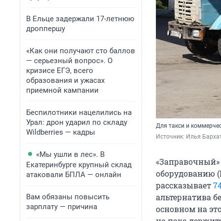
В Ельце задержали 17-летнюю
дроппершу
«Как они получают сто баллов
— серьезный вопрос». О
кризисе ЕГЭ, всего
образования и ужасах
приемной кампании
Беспилотники нацелились на
Урал: дрон ударил по складу
Для такси и коммерчес
Wildberries — кадры
Источник: 
Илья Барха
«Мы ушли в лес». В
«Заправочный» 
Екатеринбурге крупный склад
оборудованию (Г
атаковали БПЛА — онлайн
рассказывает
7
альтернатива б
Вам обязаны повысить
зарплату — причина
основном на эт
но пока держит