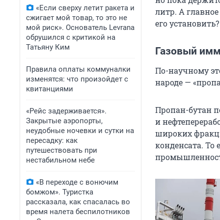
«Если сверху летит ракета и
литр. А главное
сжигает мой товар, то это не
его установить?
мой риск». Основатель Levrana
обрушился с критикой на
Татьяну Ким
Газовый имм
Правила оплаты коммуналки
По-научному эт
изменятся: что произойдет с
народе — «пропа
квитанциями
Пропан-бутан п
«Рейс задерживается».
Закрытые аэропорты,
и нефтеперераб
неудобные ночевки и сутки на
широких фракци
пересадку: как
конденсата. То 
путешествовать при
промышленност
нестабильном небе
«В переходе с вонючим
бомжом». Туристка
рассказала, как спасалась во
время налета беспилотников