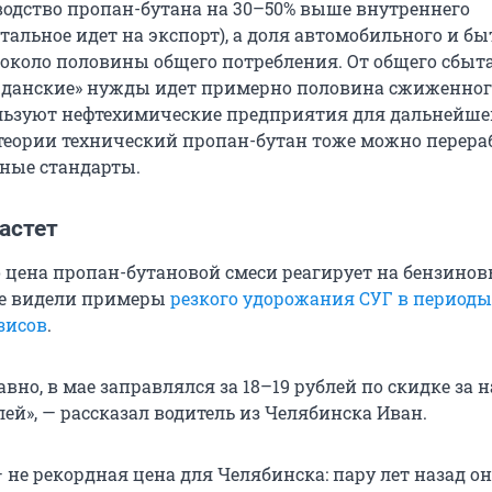
водство пропан-бутана на 30–50% выше внутреннего
тальное идет на экспорт), а доля автомобильного и бы
т около половины общего потребления. От общего сбыт
жданские» нужды идет примерно половина сжиженного
льзуют нефтехимические предприятия для дальнейше
 теории технический пропан-бутан тоже можно перера
ные стандарты.
растет
то цена пропан-бутановой смеси реагирует на бензино
же видели примеры
резкого удорожания СУГ в периоды
зисов
.
давно, в мае заправлялся за 18–19 рублей по скидке за 
лей», — рассказал водитель из Челябинска Иван.
— не рекордная цена для Челябинска: пару лет назад о