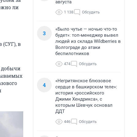
августа
ложно ли
1 138
Обсудить
«Было чутье — ночью что-то
3
будет»: топ-менеджер вывел
людей из склада Wildberries в
(СУГ), в
Волгограде до атаки
беспилотников
474
Обсудить
х добычи
азываемых
«Негритянское блюзовое
азового
4
сердце в башкирском теле»:
я
история «российского
Джими Хендрикса», с
которым Шевчук основал
ДДТ
446
Обсудить