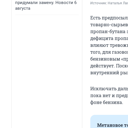
придумали замену. Новости 6
Источник: 
Наталья Ла
августа
Есть предпосыл
товарно-сырье
пропан-бутана 
дефицита пропан
влияют тревожн
того, для газов
бензиновым «п
действует. Поск
внутренний рын
Исключать даль
пока нет и пред
фоне бензина.
Метановое 