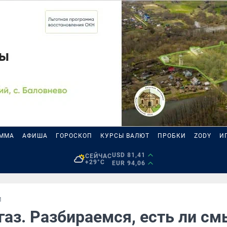
АММА
АФИША
ГОРОСКОП
КУРСЫ ВАЛЮТ
ПРОБКИ
ZODY
И
USD 81,41
СЕЙЧАС
+29°C
EUR 94,06
И
газ. Разбираемся, есть ли с