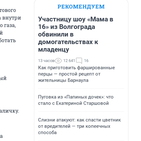
РЕКОМЕНДУЕМ
тового
а внутри
Участницу шоу «Мама в
 газа,
16» из Волгограда
й
обвинили в
ботать
домогательствах к
младенцу
13 часов
12 641
16
Как приготовить фаршированные
перцы — простой рецепт от
вый
жительницы Барнаула
Пуговка из «Папиных дочек»: что
стало с Екатериной Старшовой
наличку.
Слизни атакуют: как спасти цветник
от вредителей — три копеечных
способа
на