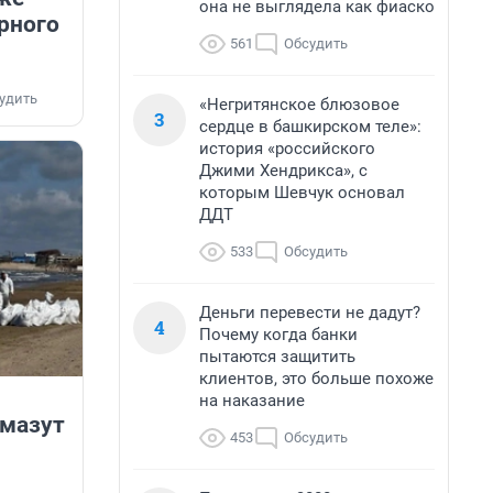
она не выглядела как фиаско
рного
561
Обсудить
удить
«Негритянское блюзовое
3
сердце в башкирском теле»:
история «российского
Джими Хендрикса», с
которым Шевчук основал
ДДТ
533
Обсудить
Деньги перевести не дадут?
4
Почему когда банки
пытаются защитить
клиентов, это больше похоже
на наказание
 мазут
453
Обсудить
.