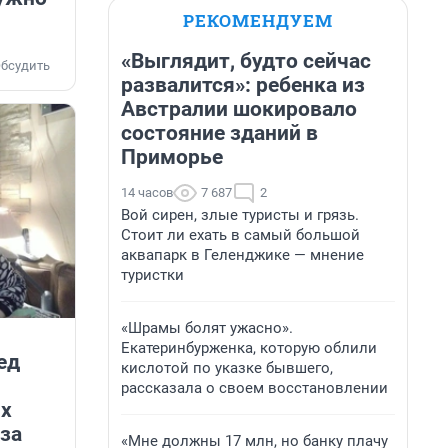
РЕКОМЕНДУЕМ
«Выглядит, будто сейчас
бсудить
развалится»: ребенка из
Австралии шокировало
состояние зданий в
Приморье
14 часов
7 687
2
Вой сирен, злые туристы и грязь.
Стоит ли ехать в самый большой
аквапарк в Геленджике — мнение
туристки
«Шрамы болят ужасно».
Екатеринбурженка, которую облили
ед
кислотой по указке бывшего,
рассказала о своем восстановлении
Их
 за
«Мне должны 17 млн, но банку плачу