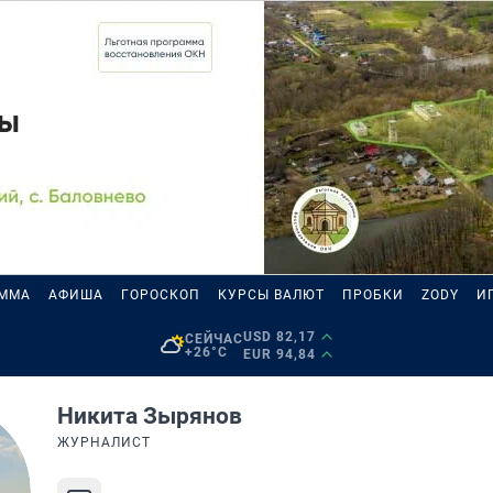
АММА
АФИША
ГОРОСКОП
КУРСЫ ВАЛЮТ
ПРОБКИ
ZODY
И
USD 82,17
СЕЙЧАС
+26°C
EUR 94,84
Никита Зырянов
ЖУРНАЛИСТ