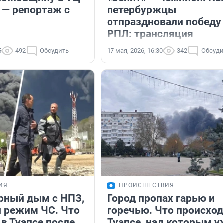
 — репортаж с
петербуржцы
отпраздновали победу
РПЛ: трансляция
5
492
Обсудить
17 мая, 2026, 16:30
342
Обсуди
ИЯ
ПРОИСШЕСТВИЯ
рный дым с НПЗ,
Город пропах гарью и
и режим ЧС. Что
горечью. Что происход
в Туапсе после
Туапсе, над которым у