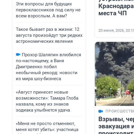
Эти вопросы для будущих
Краснодара
первоклассников под силу не
места ЧП
всем взрослым. А вам?
Такое бывает раз в жизни: 12
20 июня, 2026, 20:1
августа произойдут три редких
астрономических явления
Прохор Шаляпин влюбился
по-настоящему, а Ваня
Дмитриенко побил
необычный рекорд: новости
из мира шоу-бизнеса
«Август принесет новые
возможности»: Тамара Глоба
назвала, кому из знаков
зодиака улыбнется удача
ПРОИСШЕСТВ
Взрывы, че
«Меня не просто отменяют,
эвакуация 
меня хотят убить»: участница
происходит 