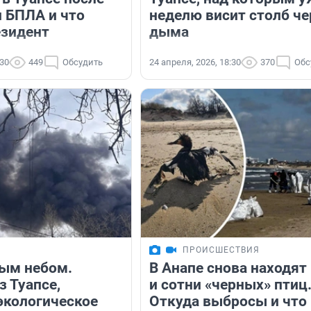
и БПЛА и что
неделю висит столб че
езидент
дыма
:30
449
Обсудить
24 апреля, 2026, 18:30
370
Обс
ПРОИСШЕСТВИЯ
ым небом.
В Анапе снова находят
з Туапсе,
и сотни «черных» птиц
экологическое
Откуда выбросы и что