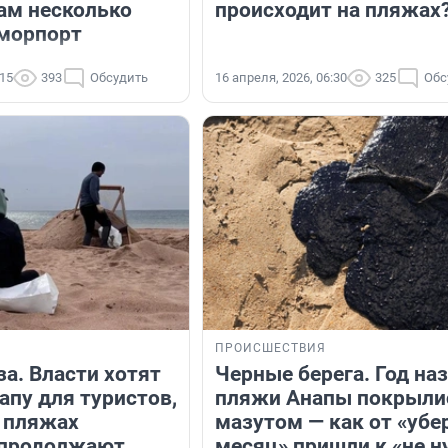
там несколько
происходит на пляжах
 морпорт
:15
393
Обсудить
16 апреля, 2026, 06:30
325
Обс
ПРОИСШЕСТВИЯ
за. Власти хотят
Черные берега. Год на
апу для туристов,
пляжи Анапы покрыли
а пляжах
мазутом — как от «убе
 продолжают
месяц» пришли к «не 