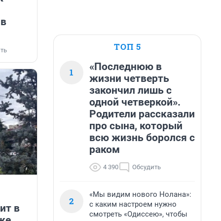
 в
ТОП 5
ть
«Последнюю в
1
жизни четверть
закончил лишь с
одной четверкой».
Родители рассказали
про сына, который
всю жизнь боролся с
раком
4 390
Обсудить
«Мы видим нового Нолана»:
2
с каким настроем нужно
ит в
смотреть «Одиссею», чтобы
же