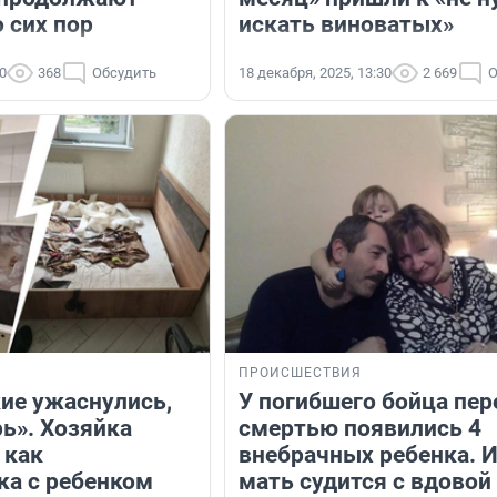
 сих пор
искать виноватых»
00
368
Обсудить
18 декабря, 2025, 13:30
2 669
О
ПРОИСШЕСТВИЯ
ие ужаснулись,
У погибшего бойца пер
ь». Хозяйка
смертью появились 4
 как
внебрачных ребенка. 
ка с ребенком
мать судится с вдовой