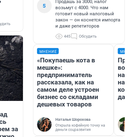
Продашь за 3000, налог
?
5
возьмут с 4000. Что нам
готовит новый налоговый
закон — он коснется импорта
удить
и даже репетиторов
445
Обсудить
МНЕНИЕ
МНЕНИ
«Покупаешь кота в
Прода
мешке»:
возьм
предприниматель
нам г
рассказала, как на
налог
самом деле устроен
косне
бизнес со складами
даже 
дешевых товаров
зад
Наталья Шорохова
сь
Открыла кофейную точку на
рем за
деньги соцразвития
нужно