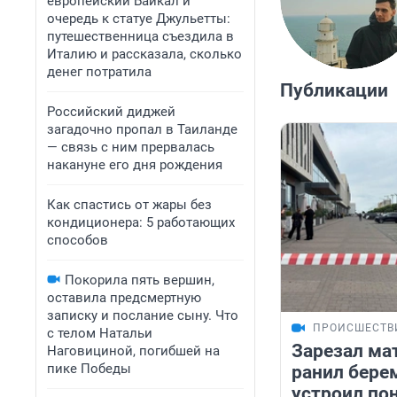
европейский Байкал и
очередь к статуе Джульетты:
путешественница съездила в
Италию и рассказала, сколько
денег потратила
Публикации
Российский диджей
загадочно пропал в Таиланде
— связь с ним прервалась
накануне его дня рождения
Как спастись от жары без
кондиционера: 5 работающих
способов
Покорила пять вершин,
оставила предсмертную
записку и послание сыну. Что
ПРОИСШЕСТВ
с телом Натальи
Зарезал мат
Наговициной, погибшей на
пике Победы
ранил бере
устроил по