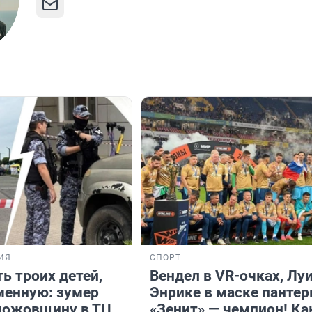
ИЯ
СПОРТ
ь троих детей,
Вендел в VR-очках, Лу
менную: зумер
Энрике в маске пантер
ножовщину в ТЦ
«Зенит» — чемпион! Ка