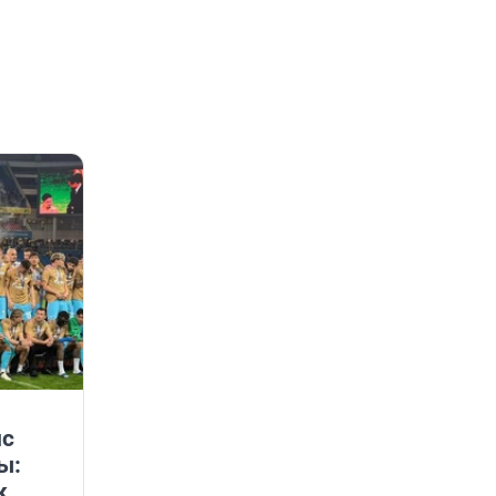
ис
ы:
к