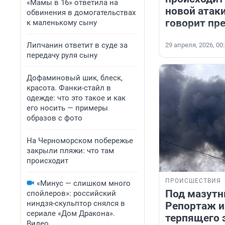
«Мамы в 16» ответила на
новой атак
обвинения в домогательствах
говорит пр
к маленькому сыну
Липчанин ответит в суде за
29 апреля, 2026, 00
передачу руля сыну
Дофаминовый шик, блеск,
красота. Фанки-стайл в
одежде: что это такое и как
его носить — примеры
образов с фото
На Черноморском побережье
закрыли пляжи: что там
происходит
ПРОИСШЕСТВИЯ
«Минус — слишком много
Под мазутн
спойлеров»: российский
ниндзя-скульптор снялся в
Репортаж и
сериале «Дом Дракона».
терпящего 
Видео