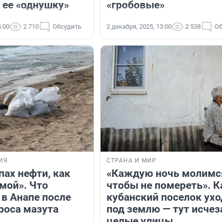
 ее «однушку»
«гробовые»
5:00
2 710
Обсудить
2 декабря, 2025, 13:00
2 538
Об
ИЯ
СТРАНА И МИР
пах нефти, как
«Каждую ночь молимс
мой». Что
чтобы не помереть». К
 в Анапе после
кубанский поселок ухо
роса мазута
под землю — тут исче
целые улицы