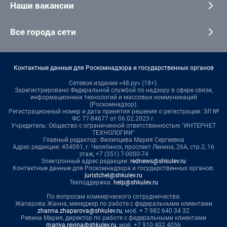
Наши вакансии
Все города сети
Контактные данные для Роскомнадзора и государственных органов
Сетевое издание «48.ру» (18+).
Зарегистрировано Федеральной службой по надзору в сфере связи,
информационных технологий и массовых коммуникаций
(Роскомнадзор).
Регистрационный номер и дата принятия решения о регистрации: ЭЛ №
ФС 77-84677 от 06.02.2023 г.
Учредитель: Общество с ограниченной ответственностью "ИНТЕРНЕТ
ТЕХНОЛОГИИ"
Главный редактор: Филипцева Мария Сергеевна
Адрес редакции: 454091, г. Челябинск, проспект Ленина, 26А, стр.2, 16
этаж, +7 (351) 7-0000-74
Электронный адрес редакции:
rednews@shkulev.ru
Контактные данные для Роскомнадзора и государственных органов:
juristchel@shkulev.ru
Техподдержка:
help@shkulev.ru
По вопросам коммерческого сотрудничества:
Жапарова Жанна, менеджер по работе с федеральными клиентами
zhanna.zhaparova@shkulev.ru
, моб. + 7 982 640 34 32
Ревина Мария, директор по работе с федеральными клиентами
mariya.revina@shkulev.ru
, моб. +7 910 402 4056