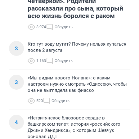
четверкой». Родители
рассказали про сына, который
всю жизнь боролся с раком
3 974
Обсудить
Кто тут воду мутит? Почему нельзя купаться
2
после 2 августа
1 163
Обсудить
«Мы видим нового Нолана»: с каким
3
настроем нужно смотреть «Одиссею», чтобы
она не выглядела как фиаско
520
Обсудить
«Негритянское блюзовое сердце в
4
башкирском теле»: история «российского
Джими Хендрикса», с которым Шевчук
основал ДДТ