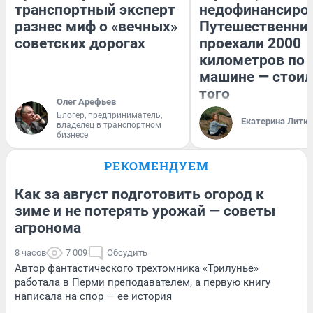
транспортный эксперт
недофинансиро
разнес миф о «вечных»
Путешественни
советских дорогах
проехали 2000
километров по 
машине — стоил
того
Олег Арефьев
Блогер, предприниматель,
Екатерина Литк
владелец в транспортном
бизнесе
РЕКОМЕНДУЕМ
Как за август подготовить огород к
зиме и не потерять урожай — советы
агронома
8 часов
7 009
Обсудить
Автор фантастического трехтомника «Трилунье»
работала в Перми преподавателем, а первую книгу
написала на спор — ее история