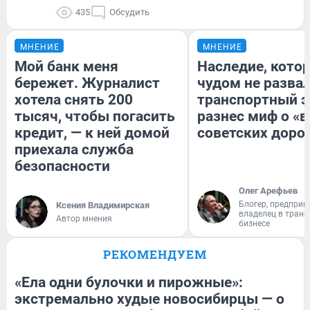
435
Обсудить
МНЕНИЕ
МНЕНИЕ
Мой банк меня
Наследие, кото
бережет. Журналист
чудом не разва
хотела снять 200
транспортный э
тысяч, чтобы погасить
разнес миф о «
кредит, — к ней домой
советских доро
приехала служба
безопасности
Олег Арефьев
Блогер, предприн
Ксения Владимирская
владелец в тран
Автор мнения
бизнесе
РЕКОМЕНДУЕМ
«Ела одни булочки и пирожные»:
экстремально худые новосибирцы — о