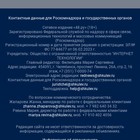
Контактные данные для Роскомнадзора и государственных органов
Сетевое издание «48.ру» (18+).
Зарегистрировано Федеральной службой по надзору в сфере связи,
информационных технологий и массовых коммуникаций
(Роскомнадзор).
Регистрационный номер и дата принятия решения о регистрации: ЭЛ №
ФС 77-84677 от 06.02.2023 г.
Учредитель: Общество с ограниченной ответственностью "ИНТЕРНЕТ
ТЕХНОЛОГИИ"
Главный редактор: Филипцева Мария Сергеевна
Адрес редакции: 454091, г. Челябинск, проспект Ленина, 26А, стр.2, 16
этаж, +7 (351) 7-0000-74
Электронный адрес редакции:
rednews@shkulev.ru
Контактные данные для Роскомнадзора и государственных органов:
juristchel@shkulev.ru
Техподдержка:
help@shkulev.ru
По вопросам коммерческого сотрудничества:
Жапарова Жанна, менеджер по работе с федеральными клиентами
zhanna.zhaparova@shkulev.ru
, моб. + 7 982 640 34 32
Ревина Мария, директор по работе с федеральными клиентами
mariya.revina@shkulev.ru
, моб. +7 910 402 4056
Редакция сайта не несет ответственности за достоверность
информации, содержащейся в рекламных объявлениях.