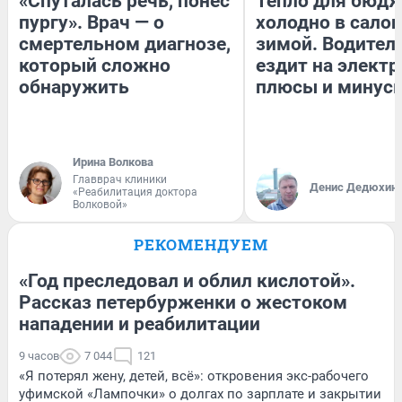
«Спуталась речь, понес
Тепло для бюдж
пургу». Врач — о
холодно в сало
смертельном диагнозе,
зимой. Водитель
который сложно
ездит на электр
обнаружить
плюсы и минус
Ирина Волкова
Главврач клиники
Денис Дедюхин
«Реабилитация доктора
Волковой»
РЕКОМЕНДУЕМ
«Год преследовал и облил кислотой».
Рассказ петербурженки о жестоком
нападении и реабилитации
9 часов
7 044
121
«Я потерял жену, детей, всё»: откровения экс-рабочего
уфимской «Лампочки» о долгах по зарплате и закрытии