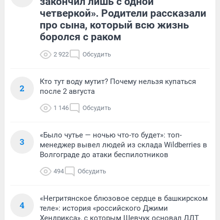
закончил лишь с одной
четверкой». Родители рассказали
про сына, который всю жизнь
боролся с раком
2 922
Обсудить
Кто тут воду мутит? Почему нельзя купаться
2
после 2 августа
1 146
Обсудить
«Было чутье — ночью что-то будет»: топ-
3
менеджер вывел людей из склада Wildberries в
Волгограде до атаки беспилотников
494
Обсудить
«Негритянское блюзовое сердце в башкирском
4
теле»: история «российского Джими
Хендрикса», с которым Шевчук основал ДДТ