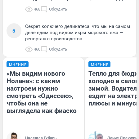
468
Обсудить
Секрет колючего деликатеса: что мы на самом
5
деле едим под видом икры морского ежа —
репортаж с производства
460
Обсудить
МНЕНИЕ
МНЕНИЕ
«Мы видим нового
Тепло для бюдж
Нолана»: с каким
холодно в сало
настроем нужно
зимой. Водитель
смотреть «Одиссею»,
ездит на электр
чтобы она не
плюсы и минус
выглядела как фиаско
Надежда Губарь
Денис Дедюхин