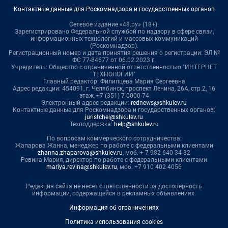
Контактные данные для Роскомнадзора и государственных органов
Сетевое издание «48.ру» (18+).
Зарегистрировано Федеральной службой по надзору в сфере связи,
информационных технологий и массовых коммуникаций
(Роскомнадзор).
Регистрационный номер и дата принятия решения о регистрации: ЭЛ №
ФС 77-84677 от 06.02.2023 г.
Учредитель: Общество с ограниченной ответственностью "ИНТЕРНЕТ
ТЕХНОЛОГИИ"
Главный редактор: Филипцева Мария Сергеевна
Адрес редакции: 454091, г. Челябинск, проспект Ленина, 26А, стр.2, 16
этаж, +7 (351) 7-0000-74
Электронный адрес редакции:
rednews@shkulev.ru
Контактные данные для Роскомнадзора и государственных органов:
juristchel@shkulev.ru
Техподдержка:
help@shkulev.ru
По вопросам коммерческого сотрудничества:
Жапарова Жанна, менеджер по работе с федеральными клиентами
zhanna.zhaparova@shkulev.ru
, моб. + 7 982 640 34 32
Ревина Мария, директор по работе с федеральными клиентами
mariya.revina@shkulev.ru
, моб. +7 910 402 4056
Редакция сайта не несет ответственности за достоверность
информации, содержащейся в рекламных объявлениях.
Информация об ограничениях
Политика использования cookies