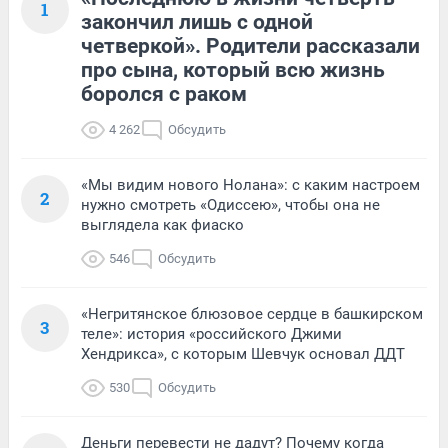
1
закончил лишь с одной
четверкой». Родители рассказали
про сына, который всю жизнь
боролся с раком
4 262
Обсудить
«Мы видим нового Нолана»: с каким настроем
2
нужно смотреть «Одиссею», чтобы она не
выглядела как фиаско
546
Обсудить
«Негритянское блюзовое сердце в башкирском
3
теле»: история «российского Джими
Хендрикса», с которым Шевчук основал ДДТ
530
Обсудить
Деньги перевести не дадут? Почему когда