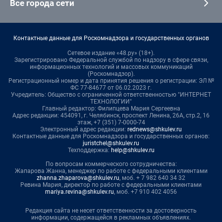
Все города сети
Контактные данные для Роскомнадзора и государственных органов
Сетевое издание «48.ру» (18+).
Зарегистрировано Федеральной службой по надзору в сфере связи,
информационных технологий и массовых коммуникаций
(Роскомнадзор).
Регистрационный номер и дата принятия решения о регистрации: ЭЛ №
ФС 77-84677 от 06.02.2023 г.
Учредитель: Общество с ограниченной ответственностью "ИНТЕРНЕТ
ТЕХНОЛОГИИ"
Главный редактор: Филипцева Мария Сергеевна
Адрес редакции: 454091, г. Челябинск, проспект Ленина, 26А, стр.2, 16
этаж, +7 (351) 7-0000-74
Электронный адрес редакции:
rednews@shkulev.ru
Контактные данные для Роскомнадзора и государственных органов:
juristchel@shkulev.ru
Техподдержка:
help@shkulev.ru
По вопросам коммерческого сотрудничества:
Жапарова Жанна, менеджер по работе с федеральными клиентами
zhanna.zhaparova@shkulev.ru
, моб. + 7 982 640 34 32
Ревина Мария, директор по работе с федеральными клиентами
mariya.revina@shkulev.ru
, моб. +7 910 402 4056
Редакция сайта не несет ответственности за достоверность
информации, содержащейся в рекламных объявлениях.