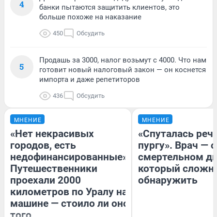
4
банки пытаются защитить клиентов, это
больше похоже на наказание
450
Обсудить
Продашь за 3000, налог возьмут с 4000. Что нам
5
готовит новый налоговый закон — он коснется
импорта и даже репетиторов
436
Обсудить
МНЕНИЕ
МНЕНИЕ
«Нет некрасивых
«Спуталась речь
городов, есть
пургу». Врач — о
недофинансированные».
смертельном ди
Путешественники
который сложн
проехали 2000
обнаружить
километров по Уралу на
машине — стоило ли оно
того