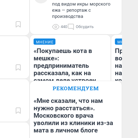
под видом икры морского
ежа — репортаж с
производства
440
Обсудить
МНЕНИЕ
МНЕНИЕ
«Покупаешь кота в
Продаш
мешке»:
возьмут
предприниматель
нам го
рассказала, как на
налого
самом деле устроен
коснет
бизнес со складами
даже р
РЕКОМЕНДУЕМ
дешевых товаров
«Мне сказали, что нам
нужно расстаться».
Наталья Шорохова
Московского врача
Ан
Открыла кофейную точку на
деньги соцразвития
уволили из клиники из-за
мата в личном блоге