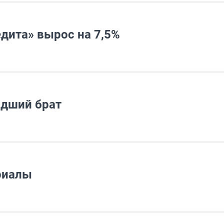
дита» вырос на 7,5%
адший брат
риалы