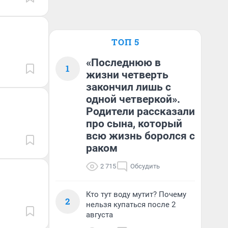
ТОП 5
«Последнюю в
1
жизни четверть
закончил лишь с
одной четверкой».
Родители рассказали
про сына, который
всю жизнь боролся с
раком
2 715
Обсудить
Кто тут воду мутит? Почему
2
нельзя купаться после 2
августа