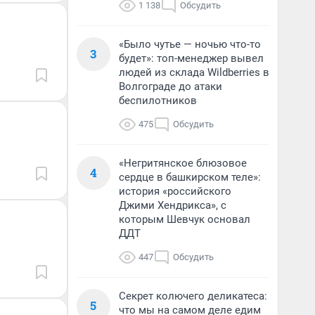
1 138
Обсудить
«Было чутье — ночью что-то
3
будет»: топ-менеджер вывел
людей из склада Wildberries в
Волгограде до атаки
беспилотников
475
Обсудить
«Негритянское блюзовое
4
сердце в башкирском теле»:
история «российского
Джими Хендрикса», с
которым Шевчук основал
ДДТ
447
Обсудить
Секрет колючего деликатеса:
5
что мы на самом деле едим