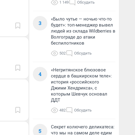
1 149
Обсудить
«Было чутье — ночью что-то
3
будет»: топ-менеджер вывел
людей из склада Wildberries в
Волгограде до атаки
беспилотников
502
Обсудить
«Негритянское блюзовое
4
сердце в башкирском теле»:
история «российского
Джими Хендрикса», с
которым Шевчук основал
ДДТ
482
Обсудить
Секрет колючего деликатеса:
5
что мы на самом деле едим