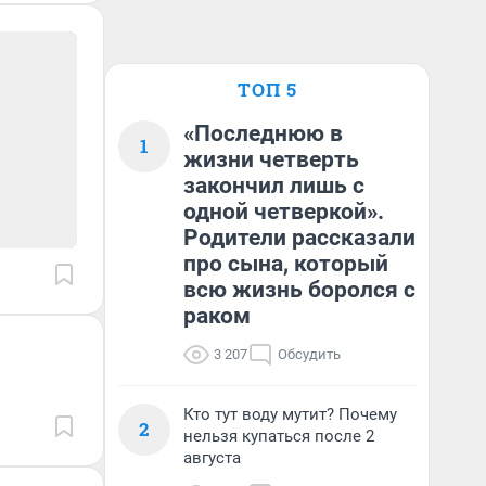
ТОП 5
«Последнюю в
1
жизни четверть
закончил лишь с
одной четверкой».
Родители рассказали
про сына, который
всю жизнь боролся с
раком
3 207
Обсудить
Кто тут воду мутит? Почему
2
нельзя купаться после 2
августа