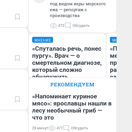
под видом икры морского
ежа — репортаж с
производства
472
Обсудить
МНЕНИЕ
МНЕНИЕ
«Спуталась речь, понес
«Покуп
пургу». Врач — о
мешке»
смертельном диагнозе,
предпр
который сложно
рассказ
обнаружить
самом 
бизнес
РЕКОМЕНДУЕМ
дешевы
«Напоминает куриное
Ирина Волкова
мясо»: ярославцы нашли в
На
Главврач клиники
лесу необычный гриб —
«Реабилитация доктора
От
Волковой»
де
что это
29 минут
477
Обсудить