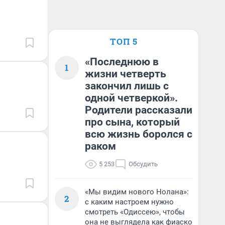
ТОП 5
«Последнюю в
1
жизни четверть
закончил лишь с
одной четверкой».
Родители рассказали
про сына, который
всю жизнь боролся с
раком
5 253
Обсудить
«Мы видим нового Нолана»:
2
с каким настроем нужно
смотреть «Одиссею», чтобы
она не выглядела как фиаско