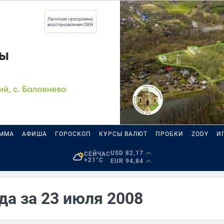
АММА
АФИША
ГОРОСКОП
КУРСЫ ВАЛЮТ
ПРОБКИ
ZODY
И
USD 82,17
СЕЙЧАС
+21°C
EUR 94,84
да за 23 июля 2008