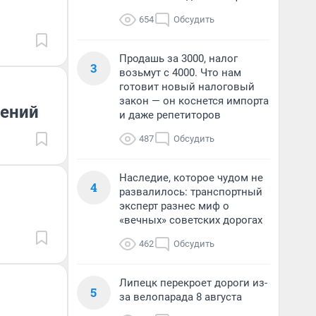
654
Обсудить
Продашь за 3000, налог
3
возьмут с 4000. Что нам
готовит новый налоговый
закон — он коснется импорта
нений
и даже репетиторов
487
Обсудить
Наследие, которое чудом не
4
развалилось: транспортный
эксперт разнес миф о
«вечных» советских дорогах
462
Обсудить
Липецк перекроет дороги из-
5
за велопарада 8 августа