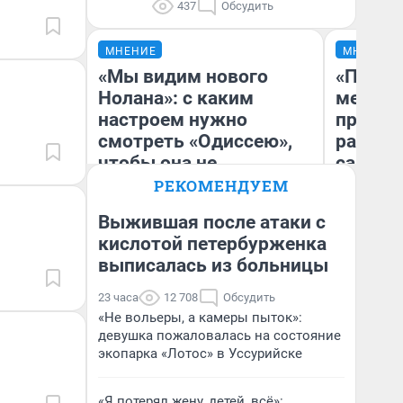
437
Обсудить
МНЕНИЕ
МНЕНИЕ
«Мы видим нового
«Покуп
Нолана»: с каким
мешке»
настроем нужно
предпр
смотреть «Одиссею»,
рассказ
чтобы она не
самом 
выглядела как фиаско
бизнес
РЕКОМЕНДУЕМ
дешевы
Выжившая после атаки с
кислотой петербурженка
На
выписалась из больницы
Надежда Губарь
От
де
23 часа
12 708
Обсудить
«Не вольеры, а камеры пыток»:
девушка пожаловалась на состояние
экопарка «Лотос» в Уссурийске
«Я потерял жену, детей, всё»: