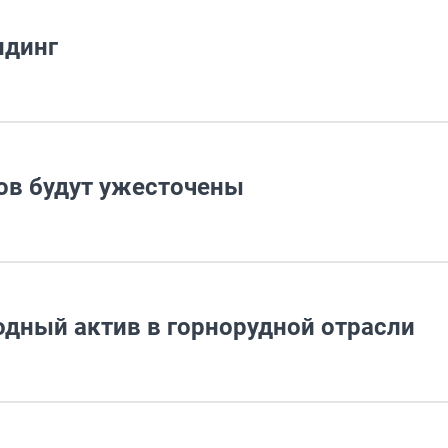
ндинг
ов будут ужесточены
дный актив в горнорудной отрасли