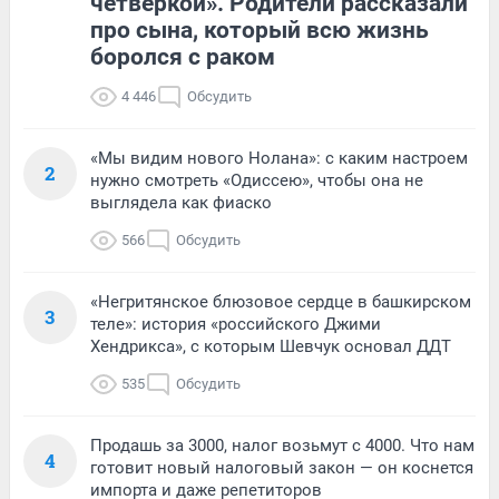
четверкой». Родители рассказали
про сына, который всю жизнь
боролся с раком
4 446
Обсудить
«Мы видим нового Нолана»: с каким настроем
2
нужно смотреть «Одиссею», чтобы она не
выглядела как фиаско
566
Обсудить
«Негритянское блюзовое сердце в башкирском
3
теле»: история «российского Джими
Хендрикса», с которым Шевчук основал ДДТ
535
Обсудить
Продашь за 3000, налог возьмут с 4000. Что нам
4
готовит новый налоговый закон — он коснется
импорта и даже репетиторов