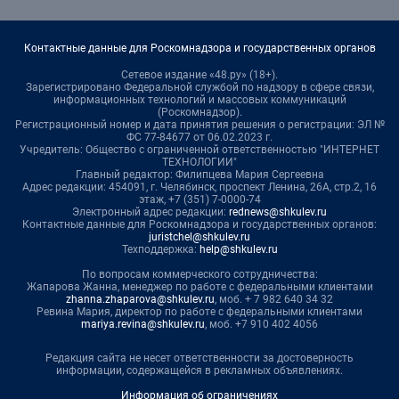
Контактные данные для Роскомнадзора и государственных органов
Сетевое издание «48.ру» (18+).
Зарегистрировано Федеральной службой по надзору в сфере связи,
информационных технологий и массовых коммуникаций
(Роскомнадзор).
Регистрационный номер и дата принятия решения о регистрации: ЭЛ №
ФС 77-84677 от 06.02.2023 г.
Учредитель: Общество с ограниченной ответственностью "ИНТЕРНЕТ
ТЕХНОЛОГИИ"
Главный редактор: Филипцева Мария Сергеевна
Адрес редакции: 454091, г. Челябинск, проспект Ленина, 26А, стр.2, 16
этаж, +7 (351) 7-0000-74
Электронный адрес редакции:
rednews@shkulev.ru
Контактные данные для Роскомнадзора и государственных органов:
juristchel@shkulev.ru
Техподдержка:
help@shkulev.ru
По вопросам коммерческого сотрудничества:
Жапарова Жанна, менеджер по работе с федеральными клиентами
zhanna.zhaparova@shkulev.ru
, моб. + 7 982 640 34 32
Ревина Мария, директор по работе с федеральными клиентами
mariya.revina@shkulev.ru
, моб. +7 910 402 4056
Редакция сайта не несет ответственности за достоверность
информации, содержащейся в рекламных объявлениях.
Информация об ограничениях