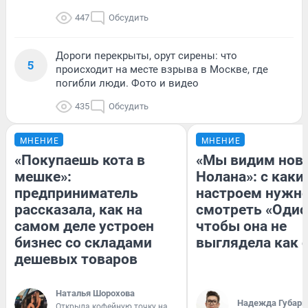
447
Обсудить
Дороги перекрыты, орут сирены: что
5
происходит на месте взрыва в Москве, где
погибли люди. Фото и видео
435
Обсудить
МНЕНИЕ
МНЕНИЕ
«Покупаешь кота в
«Мы видим нов
мешке»:
Нолана»: с каки
предприниматель
настроем нужн
рассказала, как на
смотреть «Одис
самом деле устроен
чтобы она не
бизнес со складами
выглядела как 
дешевых товаров
Наталья Шорохова
Надежда Губарь
Открыла кофейную точку на