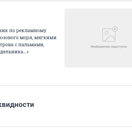
бник по рекламному
рюзового моря, мягкими
рова с пальмами,
едельника…»
иквидности