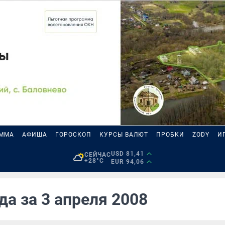
АММА
АФИША
ГОРОСКОП
КУРСЫ ВАЛЮТ
ПРОБКИ
ZODY
И
USD 81,41
СЕЙЧАС
+28°C
EUR 94,06
да за 3 апреля 2008