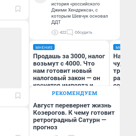
история «российского
Джими Хендрикса», с
которым Шевчук основал
ДДТ
422
Обсудить
МНЕНИЕ
МНЕНИЕ
Продашь за 3000, налог
Наслед
возьмут с 4000. Что
чудом 
нам готовит новый
трансп
налоговый закон — он
разнес
коснется импорта и
советс
даже репетиторов
РЕКОМЕНДУЕМ
Август перевернет жизнь
Ол
Козерогов. К чему готовит
Бл
ретроградный Сатурн —
Анастасия Завгородняя
вл
би
прогноз