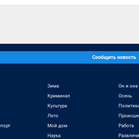
Сообщить новость
Зима
Он и она
Криминал
Осень
Культура
Политик
Лето
Происше
спорт
Мой дом
Работа
Наука
Развлеч