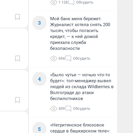
1 128
Обсудить
Мой банк меня бережет.
3
Журналист хотела снять 200
тысяч, чтобы погасить
кредит, — к ней домой
приехала служба
безопасности
654
Обсудить
«Было чутье — ночью что-то
4
будет»: топ-менеджер вывел
людей из склада Wildberries в
Волгограде до атаки
беспилотников
439
Обсудить
«Негритянское блюзовое
5
сердце в башкирском теле»: