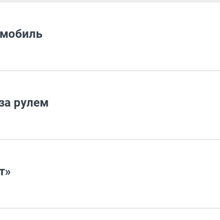
омобиль
за рулем
т»