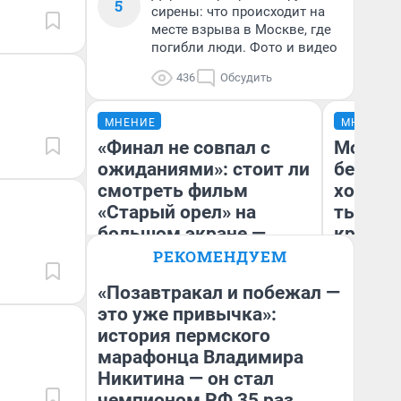
5
сирены: что происходит на
месте взрыва в Москве, где
погибли люди. Фото и видео
436
Обсудить
МНЕНИЕ
МНЕНИЕ
«Финал не совпал с
Мой ба
ожиданиями»: стоит ли
береже
смотреть фильм
хотела 
«Старый орел» на
тысяч,
большом экране —
кредит,
честная рецензия
приеха
РЕКОМЕНДУЕМ
безопа
«Позавтракал и побежал —
это уже привычка»:
Кс
история пермского
Надежда Губарь
Ав
марафонца Владимира
Никитина — он стал
чемпионом РФ 35 раз