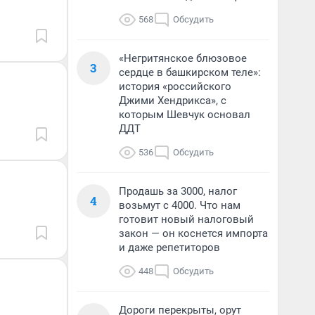
568
Обсудить
«Негритянское блюзовое
3
сердце в башкирском теле»:
история «российского
Джими Хендрикса», с
которым Шевчук основал
ДДТ
536
Обсудить
Продашь за 3000, налог
4
возьмут с 4000. Что нам
готовит новый налоговый
закон — он коснется импорта
и даже репетиторов
448
Обсудить
Дороги перекрыты, орут