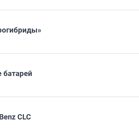
крогибриды»
е батарей
Benz CLC