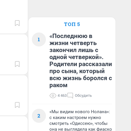
ТОП 5
«Последнюю в
1
жизни четверть
закончил лишь с
одной четверкой».
Родители рассказали
про сына, который
всю жизнь боролся с
раком
4 463
Обсудить
«Мы видим нового Нолана»:
2
с каким настроем нужно
смотреть «Одиссею», чтобы
она не выглядела как фиаско