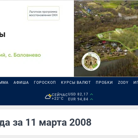
АММА
АФИША
ГОРОСКОП
КУРСЫ ВАЛЮТ
ПРОБКИ
ZODY
И
USD 82,17
СЕЙЧАС
+22°C
EUR 94,84
да за 11 марта 2008