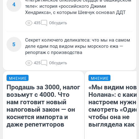
«Негритянское блюзовое сердце в башкирском
4
теле»: история «российского Джими
Хендрикса», с которым Шевчук основал ДДТ
435
Обсудить
Секрет колючего деликатеса: что мы на самом
5
деле едим под видом икры морского ежа —
репортаж с производства
425
Обсудить
МНЕНИЕ
МНЕНИЕ
Продашь за 3000, налог
«Мы видим нов
возьмут с 4000. Что
Нолана»: с каки
нам готовит новый
настроем нужн
налоговый закон — он
смотреть «Одис
коснется импорта и
чтобы она не
даже репетиторов
выглядела как 