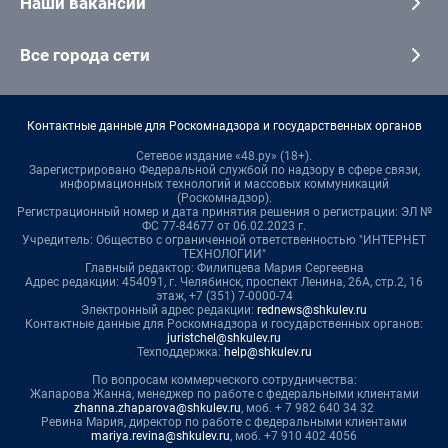
Наши вакансии
Все города сети
Контактные данные для Роскомнадзора и государственных органов
Сетевое издание «48.ру» (18+).
Зарегистрировано Федеральной службой по надзору в сфере связи,
информационных технологий и массовых коммуникаций
(Роскомнадзор).
Регистрационный номер и дата принятия решения о регистрации: ЭЛ №
ФС 77-84677 от 06.02.2023 г.
Учредитель: Общество с ограниченной ответственностью "ИНТЕРНЕТ
ТЕХНОЛОГИИ"
Главный редактор: Филипцева Мария Сергеевна
Адрес редакции: 454091, г. Челябинск, проспект Ленина, 26А, стр.2, 16
этаж, +7 (351) 7-0000-74
Электронный адрес редакции:
rednews@shkulev.ru
Контактные данные для Роскомнадзора и государственных органов:
juristchel@shkulev.ru
Техподдержка:
help@shkulev.ru
По вопросам коммерческого сотрудничества:
Жапарова Жанна, менеджер по работе с федеральными клиентами
zhanna.zhaparova@shkulev.ru
, моб. + 7 982 640 34 32
Ревина Мария, директор по работе с федеральными клиентами
mariya.revina@shkulev.ru
, моб. +7 910 402 4056