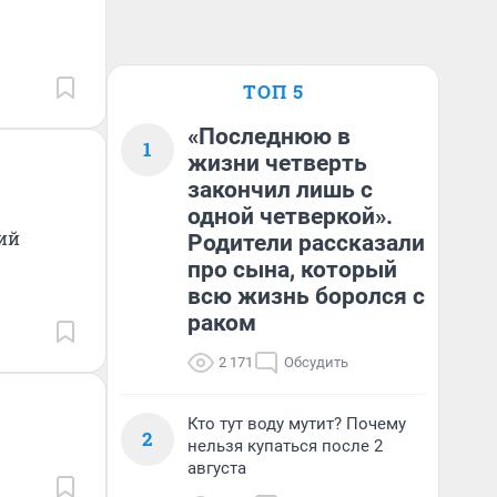
ТОП 5
«Последнюю в
1
жизни четверть
закончил лишь с
одной четверкой».
щий
Родители рассказали
про сына, который
всю жизнь боролся с
раком
2 171
Обсудить
Кто тут воду мутит? Почему
2
нельзя купаться после 2
августа