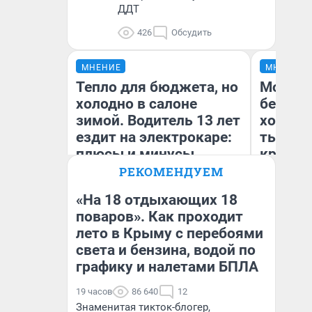
ДДТ
426
Обсудить
МНЕНИЕ
МНЕНИЕ
Тепло для бюджета, но
Мой ба
холодно в салоне
береже
зимой. Водитель 13 лет
хотела 
ездит на электрокаре:
тысяч,
плюсы и минусы
кредит,
приеха
РЕКОМЕНДУЕМ
безопа
«На 18 отдыхающих 18
поваров». Как проходит
Кс
лето в Крыму с перебоями
Денис Дедюхин
Ав
света и бензина, водой по
графику и налетами БПЛА
19 часов
86 640
12
Знаменитая тикток-блогер,