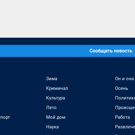
Сообщить новость
Зима
Он и она
Криминал
Осень
Культура
Политик
Лето
Происше
спорт
Мой дом
Работа
Наука
Развлеч