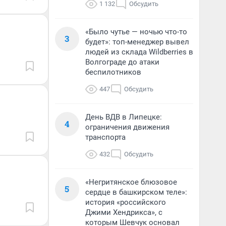
1 132
Обсудить
«Было чутье — ночью что-то
3
будет»: топ-менеджер вывел
людей из склада Wildberries в
Волгограде до атаки
беспилотников
447
Обсудить
День ВДВ в Липецке:
4
ограничения движения
транспорта
432
Обсудить
«Негритянское блюзовое
5
сердце в башкирском теле»:
история «российского
Джими Хендрикса», с
которым Шевчук основал