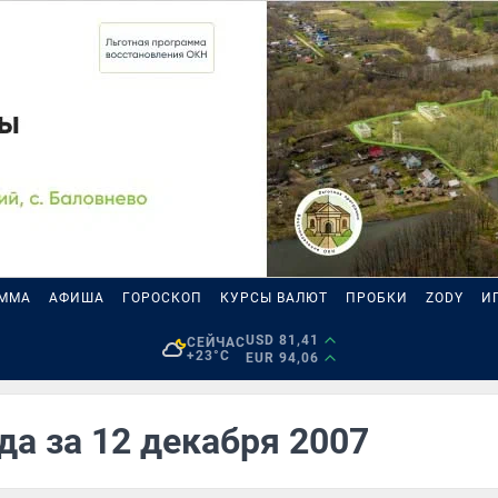
АММА
АФИША
ГОРОСКОП
КУРСЫ ВАЛЮТ
ПРОБКИ
ZODY
И
USD 81,41
СЕЙЧАС
+23°C
EUR 94,06
да за 12 декабря 2007