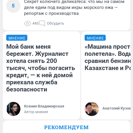
Секрет колючего деликатеса: что мы на самом
5
деле едим под видом икры морского ежа —
репортаж с производства
445
Обсудить
МНЕНИЕ
МНЕНИЕ
Мой банк меня
«Машина прост
бережет. Журналист
полетела». Води
хотела снять 200
сравнил бензин
тысяч, чтобы погасить
Казахстане и Р
кредит, — к ней домой
приехала служба
безопасности
Ксения Владимирская
Анатолий Кузне
Автор мнения
РЕКОМЕНДУЕМ