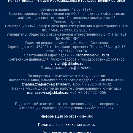
Контактные данные для Роскомнадзора и государственных органов
Сетевое издание «48.ру» (18+).
Зарегистрировано Федеральной службой по надзору в сфере связи,
информационных технологий и массовых коммуникаций
(Роскомнадзор).
Регистрационный номер и дата принятия решения о регистрации: ЭЛ №
ФС 77-84677 от 06.02.2023 г.
Учредитель: Общество с ограниченной ответственностью "ИНТЕРНЕТ
ТЕХНОЛОГИИ"
Главный редактор: Филипцева Мария Сергеевна
Адрес редакции: 454091, г. Челябинск, проспект Ленина, 26А, стр.2, 16
этаж, +7 (351) 7-0000-74
Электронный адрес редакции:
rednews@shkulev.ru
Контактные данные для Роскомнадзора и государственных органов:
juristchel@shkulev.ru
Техподдержка:
help@shkulev.ru
По вопросам коммерческого сотрудничества:
Жапарова Жанна, менеджер по работе с федеральными клиентами
zhanna.zhaparova@shkulev.ru
, моб. + 7 982 640 34 32
Ревина Мария, директор по работе с федеральными клиентами
mariya.revina@shkulev.ru
, моб. +7 910 402 4056
Редакция сайта не несет ответственности за достоверность
информации, содержащейся в рекламных объявлениях.
Информация об ограничениях
Политика использования cookies