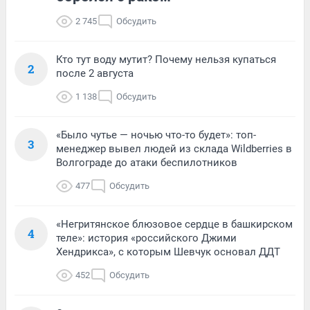
2 745
Обсудить
Кто тут воду мутит? Почему нельзя купаться
2
после 2 августа
1 138
Обсудить
«Было чутье — ночью что-то будет»: топ-
3
менеджер вывел людей из склада Wildberries в
Волгограде до атаки беспилотников
477
Обсудить
«Негритянское блюзовое сердце в башкирском
4
теле»: история «российского Джими
Хендрикса», с которым Шевчук основал ДДТ
452
Обсудить