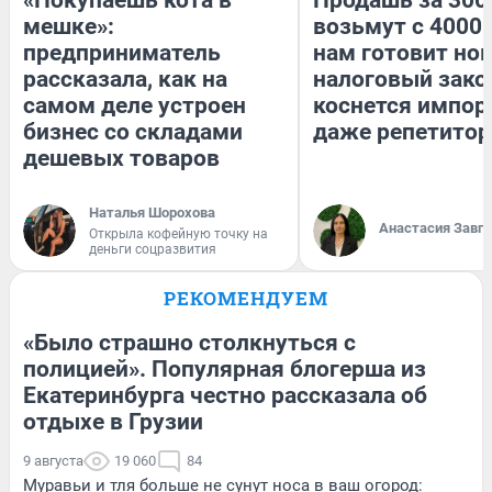
мешке»:
возьмут с 4000.
предприниматель
нам готовит но
рассказала, как на
налоговый зако
самом деле устроен
коснется импор
бизнес со складами
даже репетитор
дешевых товаров
Наталья Шорохова
Анастасия Завг
Открыла кофейную точку на
деньги соцразвития
РЕКОМЕНДУЕМ
«Было страшно столкнуться с
полицией». Популярная блогерша из
Екатеринбурга честно рассказала об
отдыхе в Грузии
9 августа
19 060
84
Муравьи и тля больше не сунут носа в ваш огород: