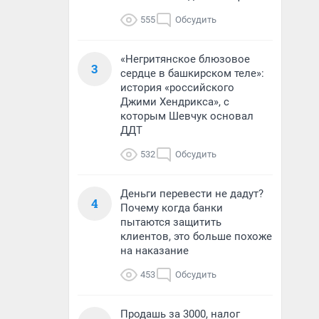
555
Обсудить
«Негритянское блюзовое
3
сердце в башкирском теле»:
история «российского
Джими Хендрикса», с
которым Шевчук основал
ДДТ
532
Обсудить
Деньги перевести не дадут?
4
Почему когда банки
пытаются защитить
клиентов, это больше похоже
на наказание
453
Обсудить
Продашь за 3000, налог