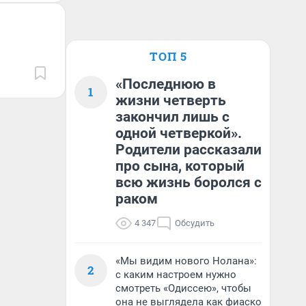
ТОП 5
«Последнюю в
1
жизни четверть
закончил лишь с
одной четверкой».
Родители рассказали
про сына, который
всю жизнь боролся с
раком
4 347
Обсудить
«Мы видим нового Нолана»:
2
с каким настроем нужно
смотреть «Одиссею», чтобы
она не выглядела как фиаско