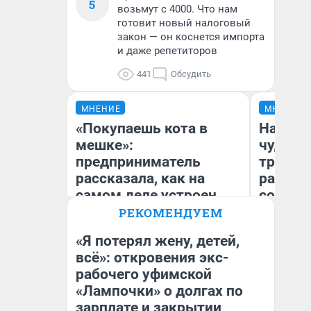
5
возьмут с 4000. Что нам
готовит новый налоговый
закон — он коснется импорта
и даже репетиторов
441
Обсудить
МНЕНИЕ
МНЕНИЕ
«Покупаешь кота в
Наслед
мешке»:
чудом 
предприниматель
трансп
рассказала, как на
разнес
самом деле устроен
советс
бизнес со складами
РЕКОМЕНДУЕМ
дешевых товаров
«Я потерял жену, детей,
Ол
всё»: откровения экс-
Наталья Шорохова
Бл
рабочего уфимской
Открыла кофейную точку на
вл
деньги соцразвития
би
«Лампочки» о долгах по
зарплате и закрытии