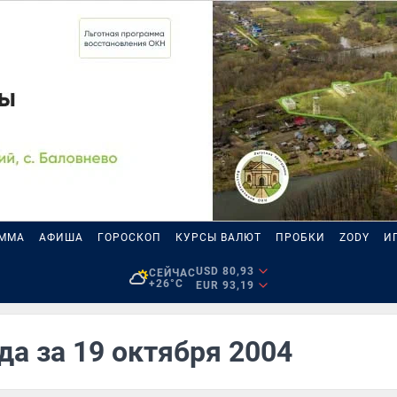
АММА
АФИША
ГОРОСКОП
КУРСЫ ВАЛЮТ
ПРОБКИ
ZODY
И
USD 80,93
СЕЙЧАС
+26°C
EUR 93,19
да за 19 октября 2004