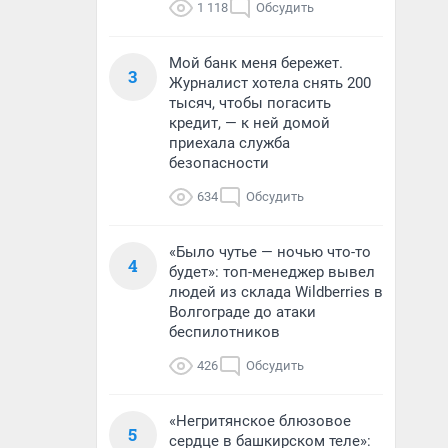
1 118
Обсудить
Мой банк меня бережет.
3
Журналист хотела снять 200
тысяч, чтобы погасить
кредит, — к ней домой
приехала служба
безопасности
634
Обсудить
«Было чутье — ночью что-то
4
будет»: топ-менеджер вывел
людей из склада Wildberries в
Волгограде до атаки
беспилотников
426
Обсудить
«Негритянское блюзовое
5
сердце в башкирском теле»: