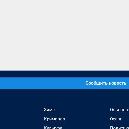
Сообщить новость
Зима
Он и она
Криминал
Осень
Культура
Политик