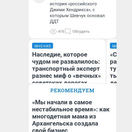
история «российского
Джими Хендрикса», с
которым Шевчук основал
ДДТ
416
Обсудить
МНЕНИЕ
МНЕНИЕ
Наследие, которое
«Сливо
чудом не развалилось:
разоча
транспортный эксперт
турист
разнес миф о «вечных»
тысяч,
советских дорогах
день гу
Юрског
РЕКОМЕНДУЕМ
Хогвар
«Мы начали в самое
Олег Арефьев
нестабильное время»: как
Блогер, предприниматель,
многодетная мама из
Ян
владелец в транспортном
бизнесе
Архангельска создала
свой бизнес