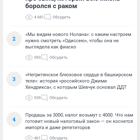
боролся с раком
4 681
Обсудить
«Мы видим нового Нолана»: с каким настроем
2
нужно смотреть «Одиссею», чтобы она не
выглядела как фиаско
593
Обсудить
«Негритянское блюзовое сердце в башкирском
3
теле»: история «российского Джими
Хендрикса», с которым Шевчук основал ДДТ
539
Обсудить
Продашь за 3000, налог возьмут с 4000. Что нам
4
готовит новый налоговый закон — он коснется
импорта и даже репетиторов
461
Обсудить