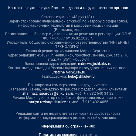
Контактные данные для Роскомнадзора и государственных органов
Сетевое издание «48.ру» (18+).
Зарегистрировано Федеральной службой по надзору в сфере связи,
информационных технологий и массовых коммуникаций
(Роскомнадзор).
Регистрационный номер и дата принятия решения о регистрации: ЭЛ №
ФС 77-84677 от 06.02.2023 г.
Учредитель: Общество с ограниченной ответственностью "ИНТЕРНЕТ
ТЕХНОЛОГИИ"
Главный редактор: Филипцева Мария Сергеевна
Адрес редакции: 454091, г. Челябинск, проспект Ленина, 26А, стр.2, 16
этаж, +7 (351) 7-0000-74
Электронный адрес редакции:
rednews@shkulev.ru
Контактные данные для Роскомнадзора и государственных органов:
juristchel@shkulev.ru
Техподдержка:
help@shkulev.ru
По вопросам коммерческого сотрудничества:
Жапарова Жанна, менеджер по работе с федеральными клиентами
zhanna.zhaparova@shkulev.ru
, моб. + 7 982 640 34 32
Ревина Мария, директор по работе с федеральными клиентами
mariya.revina@shkulev.ru
, моб. +7 910 402 4056
Редакция сайта не несет ответственности за достоверность
информации, содержащейся в рекламных объявлениях.
Информация об ограничениях
Политика использования cookies