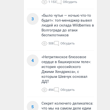
1 153
Обсудить
«Было чутье — ночью что-то
3
будет»: топ-менеджер вывел
людей из склада Wildberries в
Волгограде до атаки
беспилотников
508
Обсудить
«Негритянское блюзовое
4
сердце в башкирском теле»:
история «российского
Джими Хендрикса», с
которым Шевчук основал
ДДТ
494
Обсудить
Секрет колючего деликатеса:
5
что мы на самом деле едим