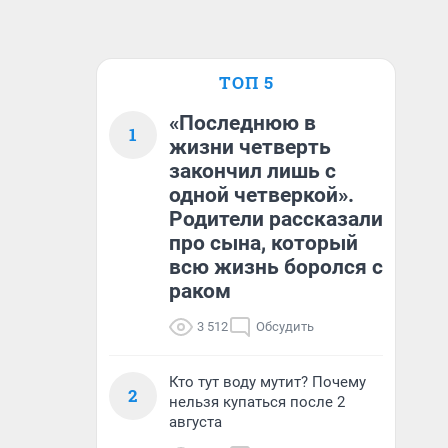
ТОП 5
«Последнюю в
1
жизни четверть
закончил лишь с
одной четверкой».
Родители рассказали
про сына, который
всю жизнь боролся с
раком
3 512
Обсудить
Кто тут воду мутит? Почему
2
нельзя купаться после 2
августа