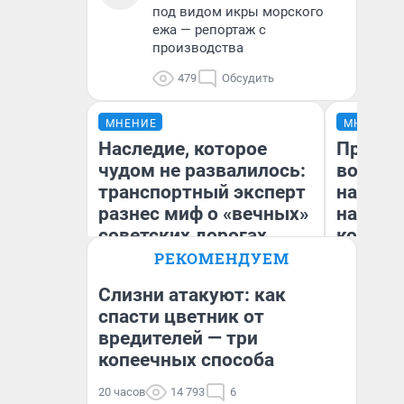
под видом икры морского
ежа — репортаж с
производства
479
Обсудить
МНЕНИЕ
МНЕНИЕ
Наследие, которое
Продаш
чудом не развалилось:
возьмут
транспортный эксперт
нам го
разнес миф о «вечных»
налого
советских дорогах
коснет
даже р
РЕКОМЕНДУЕМ
Слизни атакуют: как
Олег Арефьев
спасти цветник от
Блогер, предприниматель,
вредителей — три
Ан
владелец в транспортном
бизнесе
копеечных способа
20 часов
14 793
6