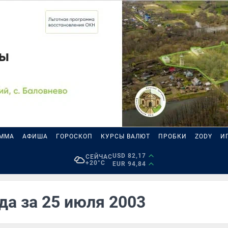
АММА
АФИША
ГОРОСКОП
КУРСЫ ВАЛЮТ
ПРОБКИ
ZODY
И
USD 82,17
СЕЙЧАС
+20°C
EUR 94,84
да за 25 июля 2003