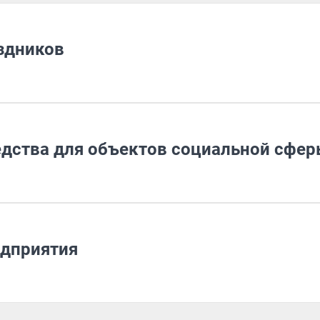
здников
дства для объектов социальной сфе
едприятия