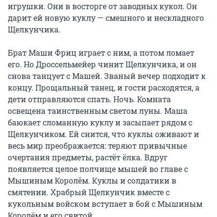
игрушки. Они в восторге от заводных кукол. Он 
дарит ей новую куклу — смешного и нескладного 
Щелкунчика.

Брат Маши Фриц играет с ним, а потом ломает 
его. Но Дроссельмейер чинит Щелкунчика, и он 
снова танцует с Машей. Званый вечер подходит к 
концу. Прощальный танец, и гости расходятся, а 
дети отправляются спать. Ночь. Комната 
освещена таинственным светом луны. Маша 
баюкает сломанную куклу и засыпает рядом с 
Щелкунчиком. Ей снится, что куклы оживают и 
весь мир преображается: теряют привычные 
очертания предметы, растёт ёлка. Вдруг 
появляется целое полчище мышей во главе с 
Мышиным Королём. Куклы и солдатики в 
смятении. Храбрый Щелкунчик вместе с 
кукольным войском вступает в бой с Мышиным 
Королём и его свитой.
