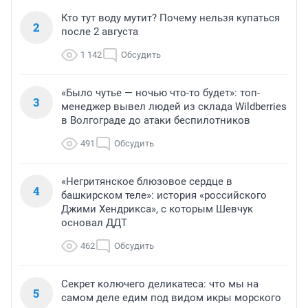
Кто тут воду мутит? Почему нельзя купаться
2
после 2 августа
1 142
Обсудить
«Было чутье — ночью что-то будет»: топ-
3
менеджер вывел людей из склада Wildberries
в Волгограде до атаки беспилотников
491
Обсудить
«Негритянское блюзовое сердце в
4
башкирском теле»: история «российского
Джими Хендрикса», с которым Шевчук
основал ДДТ
462
Обсудить
Секрет колючего деликатеса: что мы на
5
самом деле едим под видом икры морского