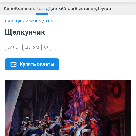
Кино
Концерты
Театр
Детям
Спорт
Выставки
Другое
ЛИПЕЦК
АФИША
ТЕАТР
Щелкунчик
БАЛЕТ
ДЕТЯМ
6+
Купить билеты