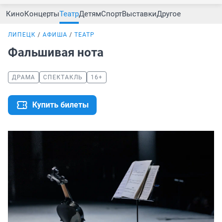
Кино
Концерты
Театр
Детям
Спорт
Выставки
Другое
ЛИПЕЦК
АФИША
ТЕАТР
Фальшивая нота
ДРАМА
СПЕКТАКЛЬ
16+
Купить билеты