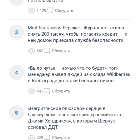
после 2 августа
1 129
Обсудить
Мой банк меня бережет. Журналист хотела
3
снять 200 тысяч, чтобы погасить кредит, — к
ней домой приехала служба безопасности
662
Обсудить
«Было чутье — ночью что-то будет»: топ-
4
менеджер вывел людей из склада Wildberries
в Волгограде до атаки беспилотников
441
Обсудить
«Негритянское блюзовое сердце в
5
башкирском теле»: история «российского
Джими Хендрикса», с которым Шевчук
основал ДДТ
425
Обсудить