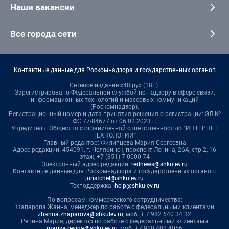
Наши вакансии
Все города сети
Контактные данные для Роскомнадзора и государственных органов
Сетевое издание «48.ру» (18+).
Зарегистрировано Федеральной службой по надзору в сфере связи,
информационных технологий и массовых коммуникаций
(Роскомнадзор).
Регистрационный номер и дата принятия решения о регистрации: ЭЛ №
ФС 77-84677 от 06.02.2023 г.
Учредитель: Общество с ограниченной ответственностью "ИНТЕРНЕТ
ТЕХНОЛОГИИ"
Главный редактор: Филипцева Мария Сергеевна
Адрес редакции: 454091, г. Челябинск, проспект Ленина, 26А, стр.2, 16
этаж, +7 (351) 7-0000-74
Электронный адрес редакции:
rednews@shkulev.ru
Контактные данные для Роскомнадзора и государственных органов:
juristchel@shkulev.ru
Техподдержка:
help@shkulev.ru
По вопросам коммерческого сотрудничества:
Жапарова Жанна, менеджер по работе с федеральными клиентами
zhanna.zhaparova@shkulev.ru
, моб. + 7 982 640 34 32
Ревина Мария, директор по работе с федеральными клиентами
mariya.revina@shkulev.ru
, моб. +7 910 402 4056