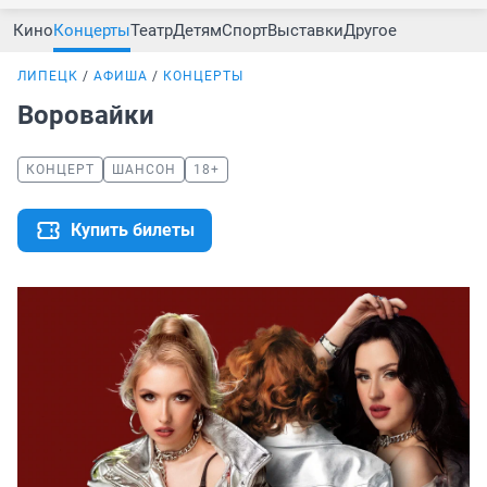
Кино
Концерты
Театр
Детям
Спорт
Выставки
Другое
ЛИПЕЦК
АФИША
КОНЦЕРТЫ
Воровайки
КОНЦЕРТ
ШАНСОН
18+
Купить билеты