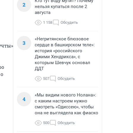
Кто тут воду мутит? Почему
2
нельзя купаться после 2
августа
1 158
Обсудить
«Негритянское блюзовое
3
сердце в башкирском теле»:
учты» 
история «российского
Джими Хендрикса», с
которым Шевчук основал
о 
ДДТ
о 
507
Обсудить
«Мы видим нового Нолана»:
4
с каким настроем нужно
смотреть «Одиссею», чтобы
она не выглядела как фиаско
500
Обсудить