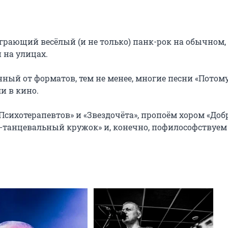
рающий весёлый (и не только) панк-рок на обычном, 
на улицах.

нный от форматов, тем не менее, многие песни «Потом
 в кино.

сихотерапевтов» и «Звездочёта», пропоём хором «Добр
о-танцевальный кружок» и, конечно, пофилософствуем 