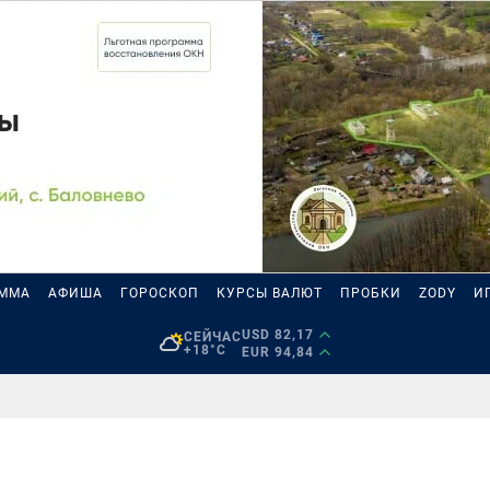
АММА
АФИША
ГОРОСКОП
КУРСЫ ВАЛЮТ
ПРОБКИ
ZODY
И
USD 82,17
СЕЙЧАС
+18°C
EUR 94,84