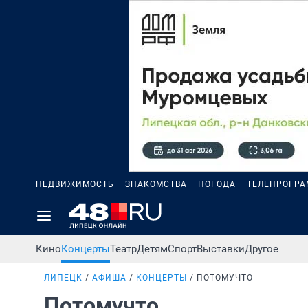
НЕДВИЖИМОСТЬ
ЗНАКОМСТВА
ПОГОДА
ТЕЛЕПРОГР
Кино
Концерты
Театр
Детям
Спорт
Выставки
Другое
ЛИПЕЦК
АФИША
КОНЦЕРТЫ
ПОТОМУЧТО
Потомучто