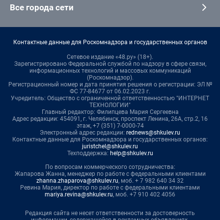
Все города сети
Контактные данные для Роскомнадзора и государственных органов
Сетевое издание «48.ру» (18+).
Зарегистрировано Федеральной службой по надзору в сфере связи,
информационных технологий и массовых коммуникаций
(Роскомнадзор).
Регистрационный номер и дата принятия решения о регистрации: ЭЛ №
ФС 77-84677 от 06.02.2023 г.
Учредитель: Общество с ограниченной ответственностью "ИНТЕРНЕТ
ТЕХНОЛОГИИ"
Главный редактор: Филипцева Мария Сергеевна
Адрес редакции: 454091, г. Челябинск, проспект Ленина, 26А, стр.2, 16
этаж, +7 (351) 7-0000-74
Электронный адрес редакции:
rednews@shkulev.ru
Контактные данные для Роскомнадзора и государственных органов:
juristchel@shkulev.ru
Техподдержка:
help@shkulev.ru
По вопросам коммерческого сотрудничества:
Жапарова Жанна, менеджер по работе с федеральными клиентами
zhanna.zhaparova@shkulev.ru
, моб. + 7 982 640 34 32
Ревина Мария, директор по работе с федеральными клиентами
mariya.revina@shkulev.ru
, моб. +7 910 402 4056
Редакция сайта не несет ответственности за достоверность