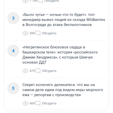
1 149
Обсудить
«Было чутье — ночью что-то будет»: топ-
3
менеджер вывел людей из склада Wildberries
в Волгограде до атаки беспилотников
499
Обсудить
«Негритянское блюзовое сердце в
4
башкирском теле»: история «российского
Джими Хендрикса», с которым Шевчук
основал ДДТ
479
Обсудить
Секрет колючего деликатеса: что мы на
5
самом деле едим под видом икры морского
ежа — репортаж с производства
469
Обсудить