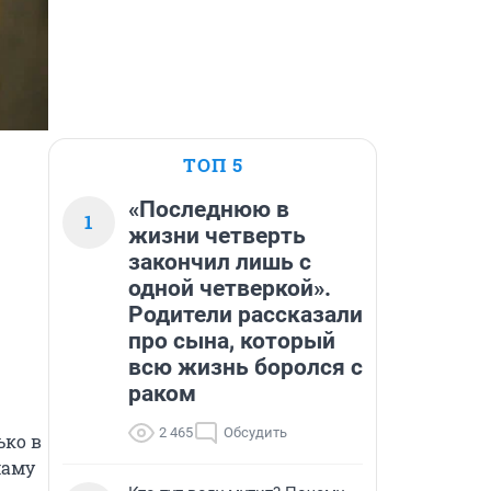
ТОП 5
«Последнюю в
1
жизни четверть
закончил лишь с
одной четверкой».
Родители рассказали
про сына, который
всю жизнь боролся с
раком
2 465
Обсудить
ко в 
аму 