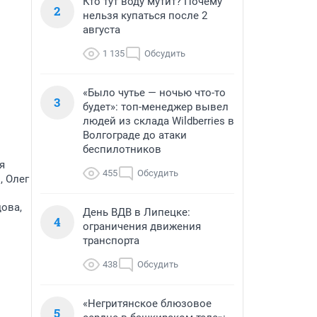
Кто тут воду мутит? Почему
2
нельзя купаться после 2
августа
1 135
Обсудить
«Было чутье — ночью что-то
3
будет»: топ-менеджер вывел
людей из склада Wildberries в
Волгограде до атаки
беспилотников
я
455
Обсудить
, Олег
ова,
День ВДВ в Липецке:
4
ограничения движения
транспорта
438
Обсудить
«Негритянское блюзовое
5