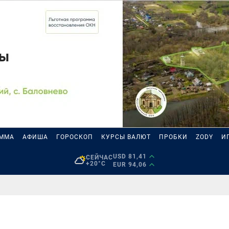
АММА
АФИША
ГОРОСКОП
КУРСЫ ВАЛЮТ
ПРОБКИ
ZODY
И
USD 81,41
СЕЙЧАС
+20°C
EUR 94,06