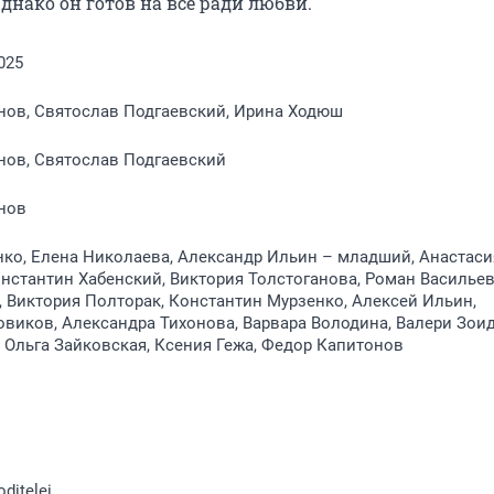
днако он готов на всё ради любви.
025
нов, Святослав Подгаевский, Ирина Ходюш
нов, Святослав Подгаевский
нов
ко, Елена Николаева, Александр Ильин – младший, Анастаси
нстантин Хабенский, Виктория Толстоганова, Роман Васильев
 Виктория Полторак, Константин Мурзенко, Алексей Ильин,
виков, Александра Тихонова, Варвара Володина, Валери Зоид
 Ольга Зайковская, Ксения Гежа, Федор Капитонов
ditelei