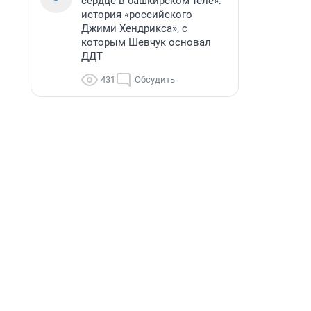
сердце в башкирском теле»:
история «российского
Джими Хендрикса», с
которым Шевчук основал
ДДТ
431
Обсудить