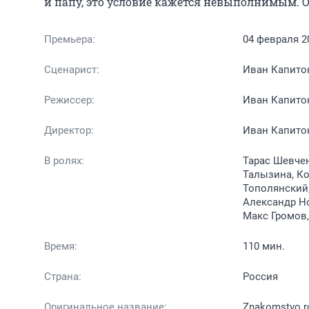
и папу, это условие кажется невыполнимым. О
Премьера:
04 февраля 2
Сценарист:
Иван Капито
Режиссер:
Иван Капито
Директор:
Иван Капито
В ролях:
Тарас Шевчен
Талызина, Ко
Тополянский,
Александр Но
Макс Громов,
Время:
110 мин.
Страна:
Россия
Оригинальное название:
Znakomstvo ro