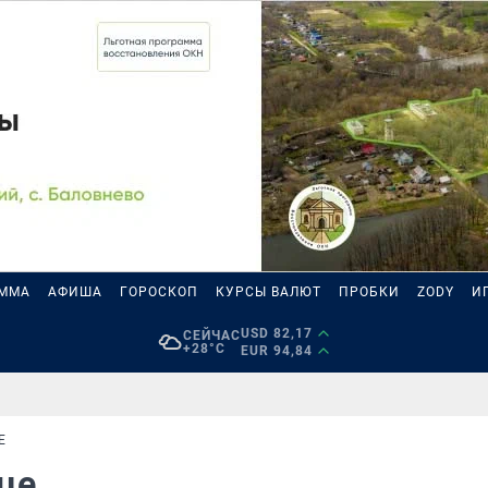
АММА
АФИША
ГОРОСКОП
КУРСЫ ВАЛЮТ
ПРОБКИ
ZODY
И
USD 82,17
СЕЙЧАС
+28°C
EUR 94,84
Е
дце