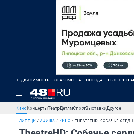
НЕДВИЖИМОСТЬ
ЗНАКОМСТВА
ПОГОДА
ТЕЛЕПРОГР
Кино
Концерты
Театр
Детям
Спорт
Выставки
Другое
ЛИПЕЦК
АФИША
КИНО
THEATREHD: СОБАЧЬЕ СЕРДЦ
TheatreHD: Собачье сер