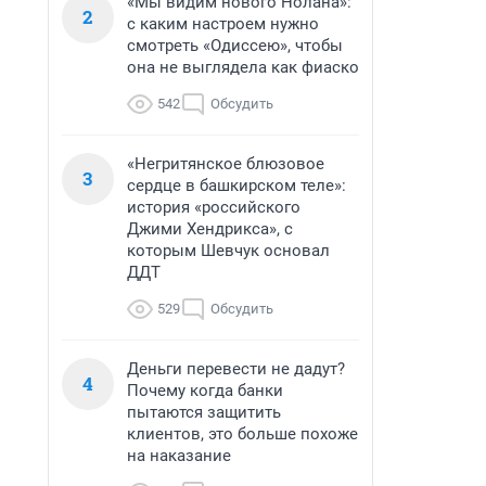
«Мы видим нового Нолана»:
2
с каким настроем нужно
смотреть «Одиссею», чтобы
она не выглядела как фиаско
542
Обсудить
«Негритянское блюзовое
3
сердце в башкирском теле»:
история «российского
Джими Хендрикса», с
которым Шевчук основал
ДДТ
529
Обсудить
Деньги перевести не дадут?
4
Почему когда банки
пытаются защитить
клиентов, это больше похоже
на наказание