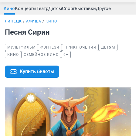
Кино
Концерты
Театр
Детям
Спорт
Выставки
Другое
ЛИПЕЦК
АФИША
КИНО
Песня Сирин
МУЛЬТФИЛЬМ
ФЭНТЕЗИ
ПРИКЛЮЧЕНИЯ
ДЕТЯМ
КИНО
СЕМЕЙНОЕ КИНО
6+
Купить билеты