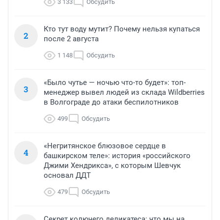
3 133
Обсудить
Кто тут воду мутит? Почему нельзя купаться
2
после 2 августа
1 148
Обсудить
«Было чутье — ночью что-то будет»: топ-
3
менеджер вывел людей из склада Wildberries
в Волгограде до атаки беспилотников
499
Обсудить
«Негритянское блюзовое сердце в
4
башкирском теле»: история «российского
Джими Хендрикса», с которым Шевчук
основал ДДТ
479
Обсудить
Секрет колючего деликатеса: что мы на