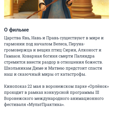
О фильме
Царства Явь, Навь и Правь существуют в мире и 
гармонии под началом Велеса, Перуна-
громовержца и вещих птиц Сирин, Алконост и 
Гамаюн. Коварная богиня смерти Паляндра 
стремится внести раздор в отношения божеств. 
Школьникам Диме и Матвею предстоит спасти 
наш и сказочный миры от катастрофы.

Кинопоказ 22 мая в воронежском парке «Орлёнок» 
проходит в рамках конкурсной программы III 
Воронежского международного анимационного 
фестиваля «МультПрактика».
