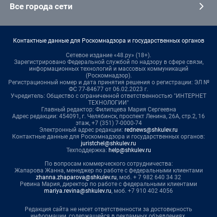
Все города сети
Контактные данные для Роскомнадзора и государственных органов
Сетевое издание «48.ру» (18+).
Зарегистрировано Федеральной службой по надзору в сфере связи,
информационных технологий и массовых коммуникаций
(Роскомнадзор).
Регистрационный номер и дата принятия решения о регистрации: ЭЛ №
ФС 77-84677 от 06.02.2023 г.
Учредитель: Общество с ограниченной ответственностью "ИНТЕРНЕТ
ТЕХНОЛОГИИ"
Главный редактор: Филипцева Мария Сергеевна
Адрес редакции: 454091, г. Челябинск, проспект Ленина, 26А, стр.2, 16
этаж, +7 (351) 7-0000-74
Электронный адрес редакции:
rednews@shkulev.ru
Контактные данные для Роскомнадзора и государственных органов:
juristchel@shkulev.ru
Техподдержка:
help@shkulev.ru
По вопросам коммерческого сотрудничества:
Жапарова Жанна, менеджер по работе с федеральными клиентами
zhanna.zhaparova@shkulev.ru
, моб. + 7 982 640 34 32
Ревина Мария, директор по работе с федеральными клиентами
mariya.revina@shkulev.ru
, моб. +7 910 402 4056
Редакция сайта не несет ответственности за достоверность
информации, содержащейся в рекламных объявлениях.