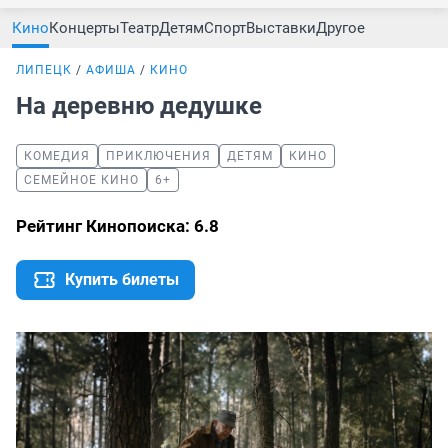
Кино
Концерты
Театр
Детям
Спорт
Выставки
Другое
ЛИПЕЦК
АФИША
КИНО
На деревню дедушке
КОМЕДИЯ
ПРИКЛЮЧЕНИЯ
ДЕТЯМ
КИНО
СЕМЕЙНОЕ КИНО
6+
Рейтинг Кинопоиска: 6.8
Купить билеты