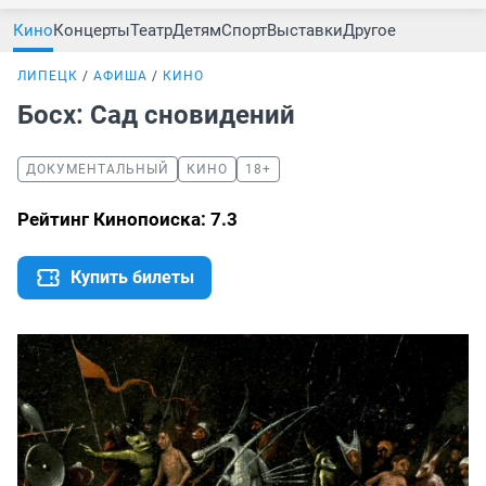
Кино
Концерты
Театр
Детям
Спорт
Выставки
Другое
ЛИПЕЦК
АФИША
КИНО
Босх: Сад сновидений
ДОКУМЕНТАЛЬНЫЙ
КИНО
18+
Рейтинг Кинопоиска: 7.3
Купить билеты