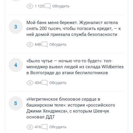
1 125
Обсудить
Мой банк меня бережет. Журналист хотела
3
снять 200 тысяч, чтобы погасить кредит, — к
ней домой приехала служба безопасности
648
Обсудить
«Было чутье — ночью что-то будет»: топ-
4
менеджер вывел людей из склада Wildberries
в Волгограде до атаки беспилотников
434
Обсудить
«Негритянское блюзовое сердце в
5
башкирском теле»: история «российского
Джими Хендрикса», с которым Шевчук
основал ДДТ
416
Обсудить