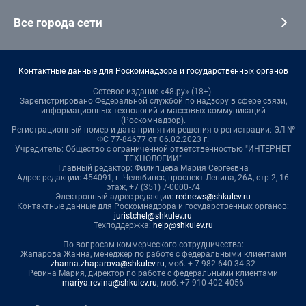
Все города сети
Контактные данные для Роскомнадзора и государственных органов
Сетевое издание «48.ру» (18+).
Зарегистрировано Федеральной службой по надзору в сфере связи,
информационных технологий и массовых коммуникаций
(Роскомнадзор).
Регистрационный номер и дата принятия решения о регистрации: ЭЛ №
ФС 77-84677 от 06.02.2023 г.
Учредитель: Общество с ограниченной ответственностью "ИНТЕРНЕТ
ТЕХНОЛОГИИ"
Главный редактор: Филипцева Мария Сергеевна
Адрес редакции: 454091, г. Челябинск, проспект Ленина, 26А, стр.2, 16
этаж, +7 (351) 7-0000-74
Электронный адрес редакции:
rednews@shkulev.ru
Контактные данные для Роскомнадзора и государственных органов:
juristchel@shkulev.ru
Техподдержка:
help@shkulev.ru
По вопросам коммерческого сотрудничества:
Жапарова Жанна, менеджер по работе с федеральными клиентами
zhanna.zhaparova@shkulev.ru
, моб. + 7 982 640 34 32
Ревина Мария, директор по работе с федеральными клиентами
mariya.revina@shkulev.ru
, моб. +7 910 402 4056