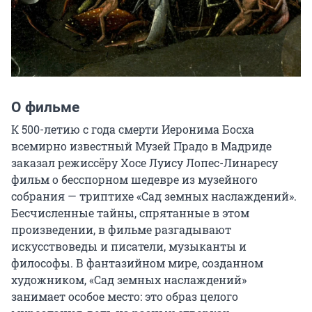
О фильме
К 500-летию с года смерти Иеронима Босха 
всемирно известный Музей Прадо в Мадриде 
заказал режиссёру Хосе Луису Лопес-Линаресу 
фильм о бесспорном шедевре из музейного 
собрания — триптихе «Сад земных наслаждений». 
Бесчисленные тайны, спрятанные в этом 
произведении, в фильме разгадывают 
искусствоведы и писатели, музыканты и 
философы. В фантазийном мире, созданном 
художником, «Сад земных наслаждений» 
занимает особое место: это образ целого 