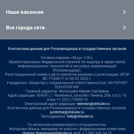
Наши вакансии
Все города сети
Контактные данные для Роскомнадзора и государственных органов
Сетевое издание «48.ру» (18+).
Зарегистрировано Федеральной службой по надзору в сфере связи,
информационных технологий и массовых коммуникаций
(Роскомнадзор).
Регистрационный номер и дата принятия решения о регистрации: ЭЛ №
ФС 77-84677 от 06.02.2023 г.
Учредитель: Общество с ограниченной ответственностью "ИНТЕРНЕТ
ТЕХНОЛОГИИ"
Главный редактор: Филипцева Мария Сергеевна
Адрес редакции: 454091, г. Челябинск, проспект Ленина, 26А, стр.2, 16
этаж, +7 (351) 7-0000-74
Электронный адрес редакции:
rednews@shkulev.ru
Контактные данные для Роскомнадзора и государственных органов:
juristchel@shkulev.ru
Техподдержка:
help@shkulev.ru
По вопросам коммерческого сотрудничества:
Жапарова Жанна, менеджер по работе с федеральными клиентами
zhanna.zhaparova@shkulev.ru
, моб. + 7 982 640 34 32