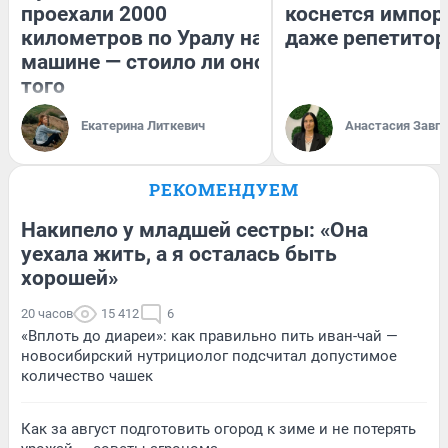
проехали 2000
коснется импор
километров по Уралу на
даже репетитор
машине — стоило ли оно
того
Екатерина Литкевич
Анастасия Завг
РЕКОМЕНДУЕМ
Накипело у младшей сестры: «Она
уехала жить, а я осталась быть
хорошей»
20 часов
15 412
6
«Вплоть до диареи»: как правильно пить иван-чай —
новосибирский нутрициолог подсчитал допустимое
количество чашек
Как за август подготовить огород к зиме и не потерять