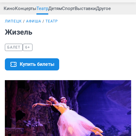
Кино
Концерты
Театр
Детям
Спорт
Выставки
Другое
ЛИПЕЦК
АФИША
ТЕАТР
Жизель
БАЛЕТ
6+
Купить билеты