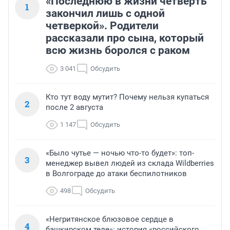
«Последнюю в жизни четверть
1
закончил лишь с одной
четверкой». Родители
рассказали про сына, который
всю жизнь боролся с раком
3 041
Обсудить
Кто тут воду мутит? Почему нельзя купаться
2
после 2 августа
1 147
Обсудить
«Было чутье — ночью что-то будет»: топ-
3
менеджер вывел людей из склада Wildberries
в Волгограде до атаки беспилотников
498
Обсудить
«Негритянское блюзовое сердце в
4
башкирском теле»: история «российского