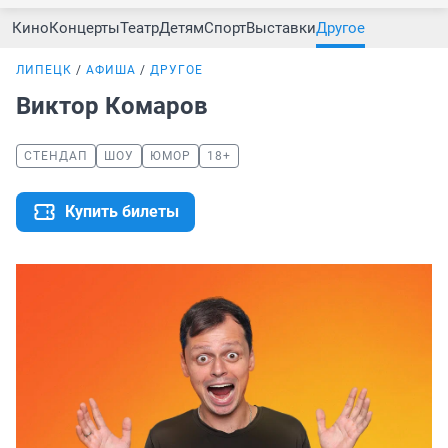
Кино
Концерты
Театр
Детям
Спорт
Выставки
Другое
ЛИПЕЦК
АФИША
ДРУГОЕ
Виктор Комаров
СТЕНДАП
ШОУ
ЮМОР
18+
Купить билеты