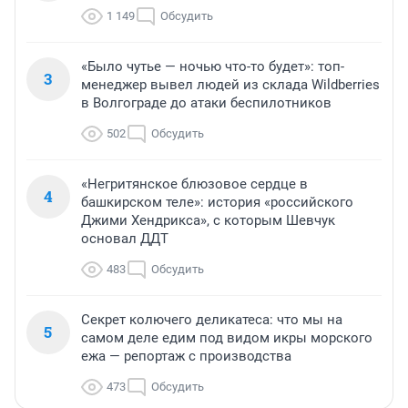
1 149
Обсудить
«Было чутье — ночью что-то будет»: топ-
3
менеджер вывел людей из склада Wildberries
в Волгограде до атаки беспилотников
502
Обсудить
«Негритянское блюзовое сердце в
4
башкирском теле»: история «российского
Джими Хендрикса», с которым Шевчук
основал ДДТ
483
Обсудить
Секрет колючего деликатеса: что мы на
5
самом деле едим под видом икры морского
ежа — репортаж с производства
473
Обсудить