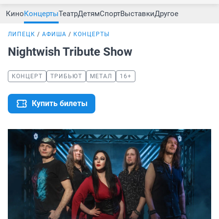
Кино
Концерты
Театр
Детям
Спорт
Выставки
Другое
ЛИПЕЦК
АФИША
КОНЦЕРТЫ
Nightwish Tribute Show
КОНЦЕРТ
ТРИБЬЮТ
МЕТАЛ
16+
Купить билеты