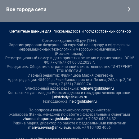
Все города сети
Контактные данные для Роскомнадзора и государственных органов
Сетевое издание «48.ру» (18+).
Зарегистрировано Федеральной службой по надзору в сфере связи,
информационных технологий и массовых коммуникаций
(Роскомнадзор).
Регистрационный номер и дата принятия решения о регистрации: ЭЛ №
ФС 77-84677 от 06.02.2023 г.
Учредитель: Общество с ограниченной ответственностью "ИНТЕРНЕТ
ТЕХНОЛОГИИ"
Главный редактор: Филипцева Мария Сергеевна
Адрес редакции: 454091, г. Челябинск, проспект Ленина, 26А, стр.2, 16
этаж, +7 (351) 7-0000-74
Электронный адрес редакции:
rednews@shkulev.ru
Контактные данные для Роскомнадзора и государственных органов:
juristchel@shkulev.ru
Техподдержка:
help@shkulev.ru
По вопросам коммерческого сотрудничества:
Жапарова Жанна, менеджер по работе с федеральными клиентами
zhanna.zhaparova@shkulev.ru
, моб. + 7 982 640 34 32
Ревина Мария, директор по работе с федеральными клиентами
mariya.revina@shkulev.ru
, моб. +7 910 402 4056