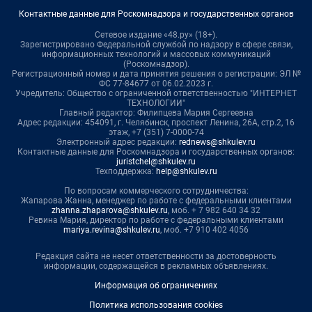
Контактные данные для Роскомнадзора и государственных органов
Сетевое издание «48.ру» (18+).
Зарегистрировано Федеральной службой по надзору в сфере связи,
информационных технологий и массовых коммуникаций
(Роскомнадзор).
Регистрационный номер и дата принятия решения о регистрации: ЭЛ №
ФС 77-84677 от 06.02.2023 г.
Учредитель: Общество с ограниченной ответственностью "ИНТЕРНЕТ
ТЕХНОЛОГИИ"
Главный редактор: Филипцева Мария Сергеевна
Адрес редакции: 454091, г. Челябинск, проспект Ленина, 26А, стр.2, 16
этаж, +7 (351) 7-0000-74
Электронный адрес редакции:
rednews@shkulev.ru
Контактные данные для Роскомнадзора и государственных органов:
juristchel@shkulev.ru
Техподдержка:
help@shkulev.ru
По вопросам коммерческого сотрудничества:
Жапарова Жанна, менеджер по работе с федеральными клиентами
zhanna.zhaparova@shkulev.ru
, моб. + 7 982 640 34 32
Ревина Мария, директор по работе с федеральными клиентами
mariya.revina@shkulev.ru
, моб. +7 910 402 4056
Редакция сайта не несет ответственности за достоверность
информации, содержащейся в рекламных объявлениях.
Информация об ограничениях
Политика использования cookies