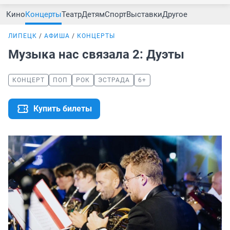
Кино
Концерты
Театр
Детям
Спорт
Выставки
Другое
ЛИПЕЦК
АФИША
КОНЦЕРТЫ
Музыка нас связала 2: Дуэты
КОНЦЕРТ
ПОП
РОК
ЭСТРАДА
6+
Купить билеты