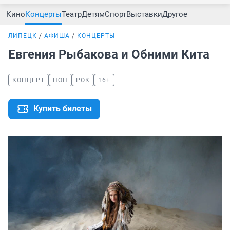
Кино
Концерты
Театр
Детям
Спорт
Выставки
Другое
ЛИПЕЦК
АФИША
КОНЦЕРТЫ
Евгения Рыбакова и Обними Кита
КОНЦЕРТ
ПОП
РОК
16+
Купить билеты