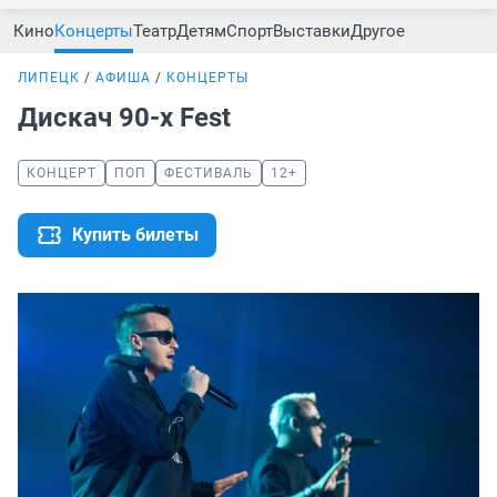
Кино
Концерты
Театр
Детям
Спорт
Выставки
Другое
ЛИПЕЦК
АФИША
КОНЦЕРТЫ
Дискач 90-х Fest
КОНЦЕРТ
ПОП
ФЕСТИВАЛЬ
12+
Купить билеты