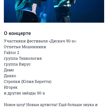
О концерте
Участники фестиваля «Дискач 90-х»:

Отпетые Мошенники

Faktor 2

группа Технология

группа Вирус

Демо

Данко

Стрелки (Юлия Беретта)

Игорек

и другие звёзды 90-х

Новое шоу! Новые артисты! Ещё больше звука и 