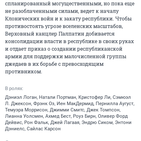
спланированный могущественными, но пока еще 
не разоблаченными силами, ведет к началу 
Клонических войн и к закату республики. Чтобы 
противостоять угрозе вселенских масштабов, 
Верховный канцлер Палпатин добивается 
консолидации власти в республике в своих руках 
и отдает приказ о создании республиканской 
армии для поддержки малочисленной группы 
джедаев в их борьбе с превосходящим 
противником.
В ролях:
Дэниэл Логан, Натали Портман, Кристофер Ли, Сэмюэл
Л. Джексон, Фрэнк Оз, Иен МакДермид, Пернилла Аугуст,
Темуэра Моррисон, Джимми Смитс, Джек Томпсон,
Лианна Уолсмен, Ахмед Бест, Роуз Бирн, Оливер Форд
Дейвис, Рон Фальк, Джей Лагаая, Эндрю Сиком, Энтони
Дэниелс, Сайлас Карсон