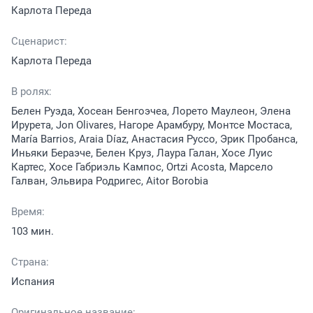
Карлота Переда
Сценарист:
Карлота Переда
В ролях:
Белен Руэда, Хосеан Бенгоэчеа, Лорето Маулеон, Элена
Ирурета, Jon Olivares, Нагоре Арамбуру, Монтсе Мостаса,
María Barrios, Araia Díaz, Анастасия Руссо, Эрик Пробанса,
Иньяки Бераэче, Белен Круз, Лаура Галан, Хосе Луис
Картес, Хосе Габриэль Кампос, Ortzi Acosta, Марсело
Галван, Эльвира Родригес, Aitor Borobia
Время:
103 мин.
Страна:
Испания
Оригинальное название: