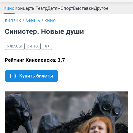
Кино
Концерты
Театр
Детям
Спорт
Выставки
Другое
ЛИПЕЦК
АФИША
КИНО
Синистер. Новые души
УЖАСЫ
КИНО
18+
Рейтинг Кинопоиска: 3.7
Купить билеты