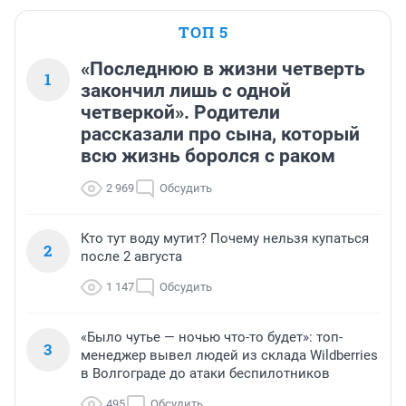
ТОП 5
«Последнюю в жизни четверть
1
закончил лишь с одной
четверкой». Родители
рассказали про сына, который
всю жизнь боролся с раком
2 969
Обсудить
Кто тут воду мутит? Почему нельзя купаться
2
после 2 августа
1 147
Обсудить
«Было чутье — ночью что-то будет»: топ-
3
менеджер вывел людей из склада Wildberries
в Волгограде до атаки беспилотников
495
Обсудить