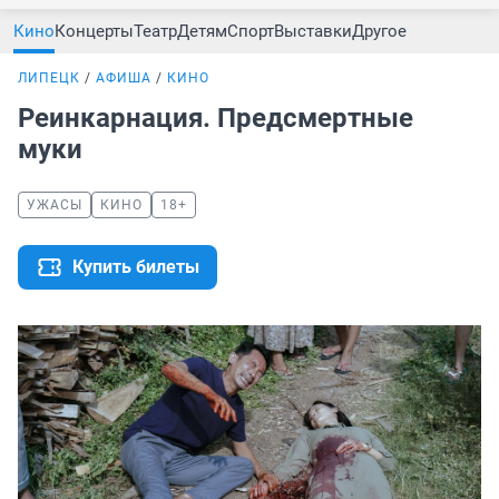
Кино
Концерты
Театр
Детям
Спорт
Выставки
Другое
ЛИПЕЦК
АФИША
КИНО
Реинкарнация. Предсмертные
муки
УЖАСЫ
КИНО
18+
Купить билеты