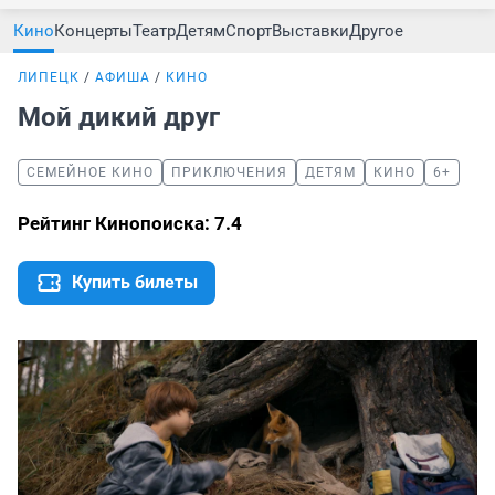
Кино
Концерты
Театр
Детям
Спорт
Выставки
Другое
ЛИПЕЦК
АФИША
КИНО
Мой дикий друг
СЕМЕЙНОЕ КИНО
ПРИКЛЮЧЕНИЯ
ДЕТЯМ
КИНО
6+
Рейтинг Кинопоиска: 7.4
Купить билеты