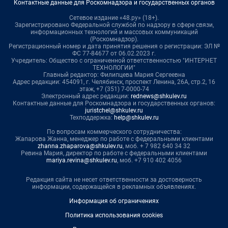
Контактные данные для Роскомнадзора и государственных органов
Сетевое издание «48.ру» (18+).
Зарегистрировано Федеральной службой по надзору в сфере связи,
информационных технологий и массовых коммуникаций
(Роскомнадзор).
Регистрационный номер и дата принятия решения о регистрации: ЭЛ №
ФС 77-84677 от 06.02.2023 г.
Учредитель: Общество с ограниченной ответственностью "ИНТЕРНЕТ
ТЕХНОЛОГИИ"
Главный редактор: Филипцева Мария Сергеевна
Адрес редакции: 454091, г. Челябинск, проспект Ленина, 26А, стр.2, 16
этаж, +7 (351) 7-0000-74
Электронный адрес редакции:
rednews@shkulev.ru
Контактные данные для Роскомнадзора и государственных органов:
juristchel@shkulev.ru
Техподдержка:
help@shkulev.ru
По вопросам коммерческого сотрудничества:
Жапарова Жанна, менеджер по работе с федеральными клиентами
zhanna.zhaparova@shkulev.ru
, моб. + 7 982 640 34 32
Ревина Мария, директор по работе с федеральными клиентами
mariya.revina@shkulev.ru
, моб. +7 910 402 4056
Редакция сайта не несет ответственности за достоверность
информации, содержащейся в рекламных объявлениях.
Информация об ограничениях
Политика использования cookies