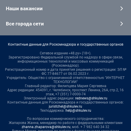
Наши вакансии
Все города сети
Контактные данные для Роскомнадзора и государственных органов
Сетевое издание «48.ру» (18+).
Зарегистрировано Федеральной службой по надзору в сфере связи,
информационных технологий и массовых коммуникаций
(Роскомнадзор).
Регистрационный номер и дата принятия решения о регистрации: ЭЛ №
ФС 77-84677 от 06.02.2023 г.
Учредитель: Общество с ограниченной ответственностью "ИНТЕРНЕТ
ТЕХНОЛОГИИ"
Главный редактор: Филипцева Мария Сергеевна
Адрес редакции: 454091, г. Челябинск, проспект Ленина, 26А, стр.2, 16
этаж, +7 (351) 7-0000-74
Электронный адрес редакции:
rednews@shkulev.ru
Контактные данные для Роскомнадзора и государственных органов:
juristchel@shkulev.ru
Техподдержка:
help@shkulev.ru
По вопросам коммерческого сотрудничества:
Жапарова Жанна, менеджер по работе с федеральными клиентами
zhanna.zhaparova@shkulev.ru
, моб. + 7 982 640 34 32
Ревина Мария, директор по работе с федеральными клиентами