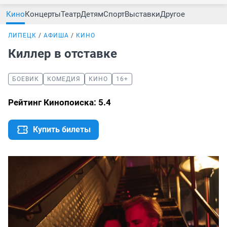
Кино
Концерты
Театр
Детям
Спорт
Выставки
Другое
ЛИПЕЦК
АФИША
КИНО
Киллер в отставке
БОЕВИК
КОМЕДИЯ
КИНО
16+
Рейтинг Кинопоиска: 5.4
Купить билеты