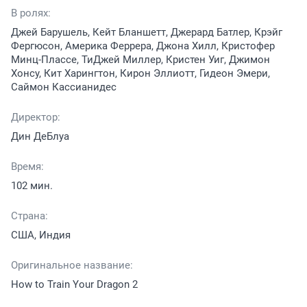
В ролях:
Джей Барушель, Кейт Бланшетт, Джерард Батлер, Крэйг
Фергюсон, Америка Феррера, Джона Хилл, Кристофер
Минц-Плассе, ТиДжей Миллер, Кристен Уиг, Джимон
Хонсу, Кит Харингтон, Кирон Эллиотт, Гидеон Эмери,
Саймон Кассианидес
Директор:
Дин ДеБлуа
Время:
102 мин.
Страна:
США, Индия
Оригинальное название:
How to Train Your Dragon 2