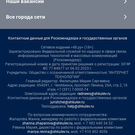
Наши вакансии
Все города сети
Контактные данные для Роскомнадзора и государственных органов
Сетевое издание «48.ру» (18+).
Зарегистрировано Федеральной службой по надзору в сфере связи,
информационных технологий и массовых коммуникаций
(Роскомнадзор).
Регистрационный номер и дата принятия решения о регистрации: ЭЛ №
ФС 77-84677 от 06.02.2023 г.
Учредитель: Общество с ограниченной ответственностью "ИНТЕРНЕТ
ТЕХНОЛОГИИ"
Главный редактор: Филипцева Мария Сергеевна
Адрес редакции: 454091, г. Челябинск, проспект Ленина, 26А, стр.2, 16
этаж, +7 (351) 7-0000-74
Электронный адрес редакции:
rednews@shkulev.ru
Контактные данные для Роскомнадзора и государственных органов:
juristchel@shkulev.ru
Техподдержка:
help@shkulev.ru
По вопросам коммерческого сотрудничества:
Жапарова Жанна, менеджер по работе с федеральными клиентами
zhanna.zhaparova@shkulev.ru
, моб. + 7 982 640 34 32
Ревина Мария, директор по работе с федеральными клиентами
mariya.revina@shkulev.ru
, моб. +7 910 402 4056