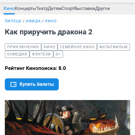
Кино
Концерты
Театр
Детям
Спорт
Выставки
Другое
ЛИПЕЦК
АФИША
КИНО
Как приручить дракона 2
ПРИКЛЮЧЕНИЯ
КИНО
СЕМЕЙНОЕ КИНО
МУЛЬТФИЛЬМ
КОМЕДИЯ
ФЭНТЕЗИ
0+
Рейтинг Кинопоиска: 8.0
Купить билеты