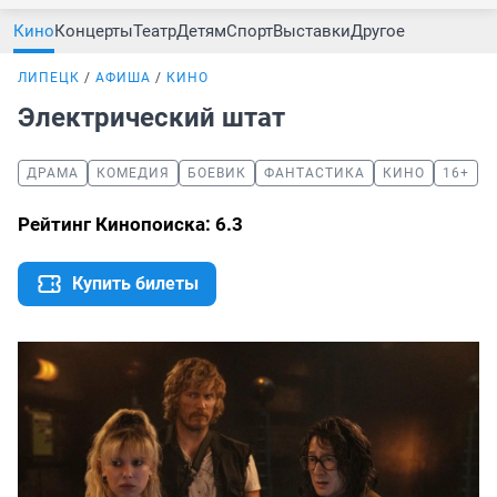
Кино
Концерты
Театр
Детям
Спорт
Выставки
Другое
ЛИПЕЦК
АФИША
КИНО
Электрический штат
ДРАМА
КОМЕДИЯ
БОЕВИК
ФАНТАСТИКА
КИНО
16+
Рейтинг Кинопоиска: 6.3
Купить билеты