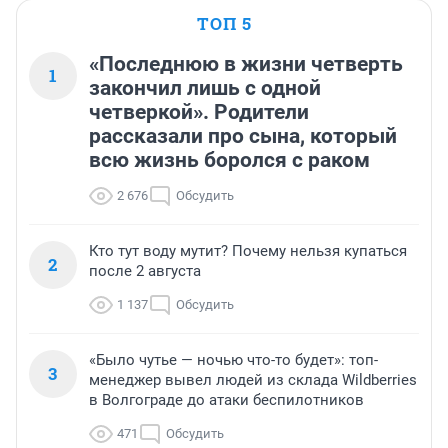
ТОП 5
«Последнюю в жизни четверть
1
закончил лишь с одной
четверкой». Родители
рассказали про сына, который
всю жизнь боролся с раком
2 676
Обсудить
Кто тут воду мутит? Почему нельзя купаться
2
после 2 августа
1 137
Обсудить
«Было чутье — ночью что-то будет»: топ-
3
менеджер вывел людей из склада Wildberries
в Волгограде до атаки беспилотников
471
Обсудить